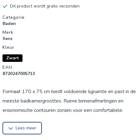
Dit product wordt gratis verzonden
Productgegevens
Categorie
Baden
Merk
Xenz
Kleur
Zwart
EAN
8720247005713
Formaat 170 x 75 cm biedt voldoende ligruimte en past in de
meeste badkamergroottes. Ruime binnenafmetingen en
ergonomische contouren zorgen voor een comfortabele,
ontspannende badervaring. Elegante ebony-afwerking geeft
Lees meer
een moderne, luxe uitstraling en laat zich eenvoudig
combineren met verschillende badkamerstijlen.