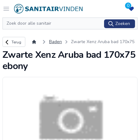
0
Logo sanitairvinden.nl
Open menu
Zoeken
Zoeken
Terug naar overzicht
Baden
Zwarte Xenz Aruba bad 170x75
Terug
ebony
Zwarte Xenz Aruba bad 170x75
ebony