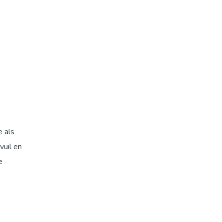
e als
vuil en
e