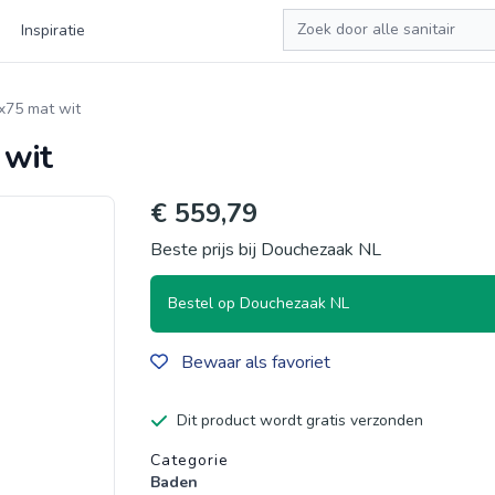
Zoeken
Inspiratie
x75 mat wit
 wit
€ 559,79
Beste prijs bij Douchezaak NL
Bestel op Douchezaak NL
Bewaar als favoriet
Dit product wordt gratis verzonden
Productgegevens
Categorie
Baden