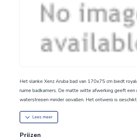
Het slanke Xenz Aruba bad van 170x75 cm biedt royale 
ruime badkamers. De matte witte afwerking geeft een mod
waterstrepen minder opvallen. Het ontwerp is geschik
installatie mogelijk zodat je snel van ontspannende ba
Lees meer
Prijzen