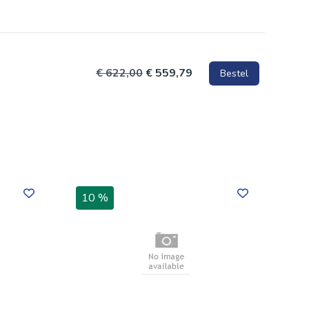
€ 622,00
€ 559,79
Bestel
10 %