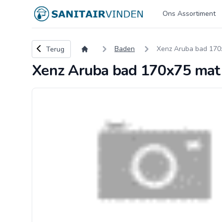
Logo sanitairvinden.nl
Ons Assortiment
Terug naar overzicht
Baden
Xenz Aruba bad 170
Terug
Xenz Aruba bad 170x75 mat