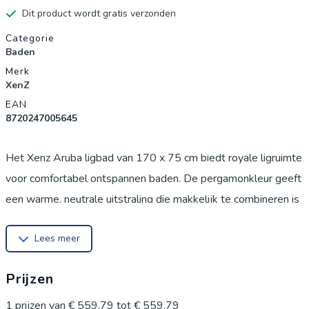
Dit product wordt gratis verzonden
Productgegevens
Categorie
Baden
Merk
XenZ
EAN
8720247005645
Het Xenz Aruba ligbad van 170 x 75 cm biedt royale ligruimte
voor comfortabel ontspannen baden. De pergamonkleur geeft
een warme, neutrale uitstraling die makkelijk te combineren is
met diverse badkamerstijlen. Dankzij de compacte lengte en
Lees meer
efficiënte vormgeving past het bad zowel in kleine als ruime
badkamers en vergemakkelijkt het installatie en dagelijks
Prijzen
gebruik.
1
prijzen van
€ 559,79
tot
€ 559,79