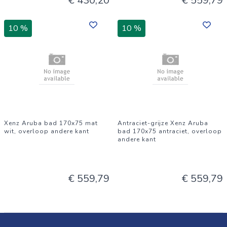
€ 430,20
€ 559,79
10 %
10 %
Xenz Aruba bad 170x75 mat
Antraciet-grijze Xenz Aruba
wit, overloop andere kant
bad 170x75 antraciet, overloop
andere kant
€ 559,79
€ 559,79