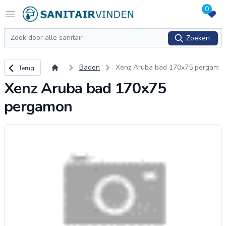
0
Logo sanitairvinden.nl
Open menu
Zoeken
Zoeken
Terug naar overzicht
Baden
Xenz Aruba bad 170x75 pergam
Terug
on
Xenz Aruba bad 170x75
pergamon