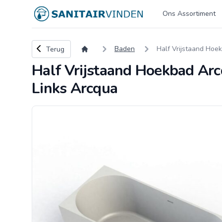
Logo sanitairvinden.nl
Ons Assortiment
Terug naar overzicht
Baden
Half Vrijstaand Hoe
Terug
Half Vrijstaand Hoekbad Ar
Links Arcqua