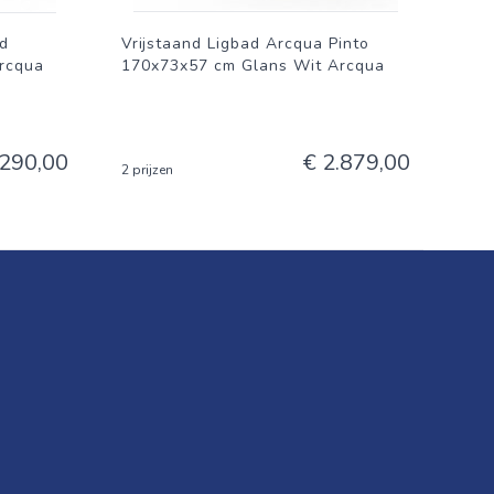
d
Vrijstaand Ligbad Arcqua Pinto
rcqua
170x73x57 cm Glans Wit Arcqua
.290,00
€ 2.879,00
2 prijzen