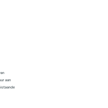
van
uur aan
rijstaande
werkt met
 van 57