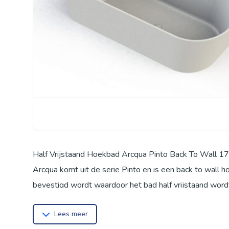
Half Vrijstaand Hoekbad Arcqua Pinto Back To Wall 1
Arcqua komt uit de serie Pinto en is een back to wall
bevestigd wordt waardoor het bad half vrijstaand wordt.
hoekbad is een uitstekende keuze aangezien deze is ge
Lees meer
een matte laag. De lengte van dit half vrijstaande hoe