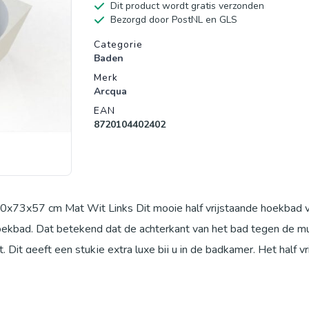
Dit product wordt gratis verzonden
Bezorgd door PostNL en GLS
Productgegevens
Categorie
Baden
Merk
Arcqua
EAN
8720104402402
70x73x57 cm Mat Wit Links Dit mooie half vrijstaande hoekbad 
 hoekbad. Dat betekend dat de achterkant van het bad tegen de m
 Dit geeft een stukje extra luxe bij u in de badkamer. Het half v
maakt van Cast Marble in een witte kleur en vervolgens is afge
kbad is 170 cm, de breedte is 73 cm en het bad heeft een hoogte