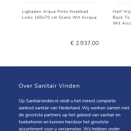
Ligbaden Arqua Pinto Hoekbad
Half Vri
Links 160x70 cm Glans Wit Arcqua
Back To
Wit Arc
€ 2.937,00
Over Sanitair Vinden
Op Sanitairvinden.nl vindt u het meest complete
aanbod sanitair van Nederland. Wij werken samen met
de grootste partners op het gebied van sanitair en
toebehoren en kunnen hierdoor het grootste
assortiment voor u verzamelen. Wij hebben onder