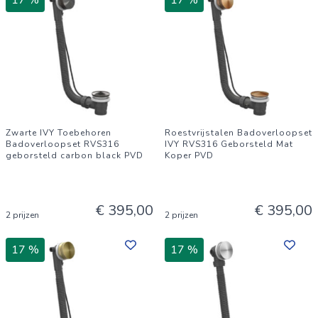
17 %
17 %
Zwarte IVY Toebehoren
Roestvrijstalen Badoverloopset
Badoverloopset RVS316
IVY RVS316 Geborsteld Mat
geborsteld carbon black PVD
Koper PVD
€ 395,00
€ 395,00
2 prijzen
2 prijzen
17 %
17 %