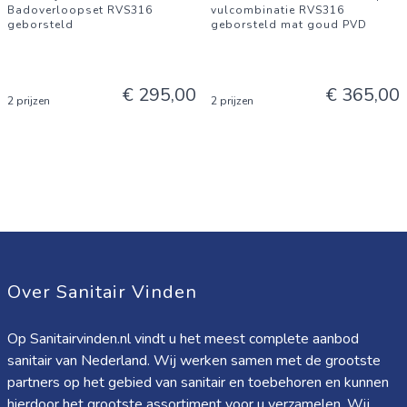
Badoverloopset RVS316
vulcombinatie RVS316
geborsteld
geborsteld mat goud PVD
€ 295,00
€ 365,00
2 prijzen
2 prijzen
Over Sanitair Vinden
Op Sanitairvinden.nl vindt u het meest complete aanbod
sanitair van Nederland. Wij werken samen met de grootste
partners op het gebied van sanitair en toebehoren en kunnen
hierdoor het grootste assortiment voor u verzamelen. Wij