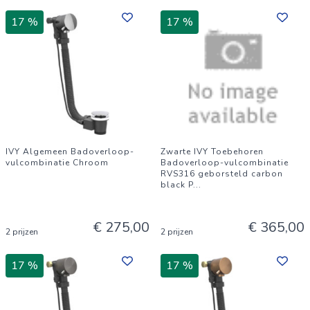
17 %
17 %
IVY Algemeen Badoverloop-
Zwarte IVY Toebehoren
vulcombinatie Chroom
Badoverloop-vulcombinatie
RVS316 geborsteld carbon
black P
...
€ 275,00
€ 365,00
2 prijzen
2 prijzen
17 %
17 %