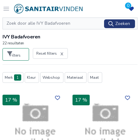
0
Logo sanitairvinden.nl
Open menu
Zoeken
Zoeken
IVY Badafvoeren
22
resultaten
Reset filters
Filters
Producten
Merk
1
Kleur
Webshop
Materiaal
Maat
17 %
17 %