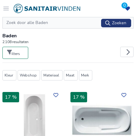
0
Logo sanitairvinden.nl
Open menu
Zoeken
Zoeken
Baden
2.108
resultaten
Filters
Producten
Kleur
Webshop
Materiaal
Maat
Merk
17 %
17 %