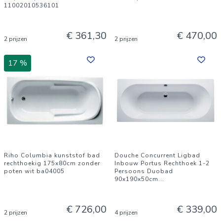
11002010536101
€ 361,30
€ 470,00
2 prijzen
2 prijzen
17 %
Riho Columbia kunststof bad
Douche Concurrent Ligbad
rechthoekig 175x80cm zonder
Inbouw Portus Rechthoek 1-2
poten wit ba04005
Persoons Duobad
90x190x50cm
...
€ 726,00
€ 339,00
2 prijzen
4 prijzen