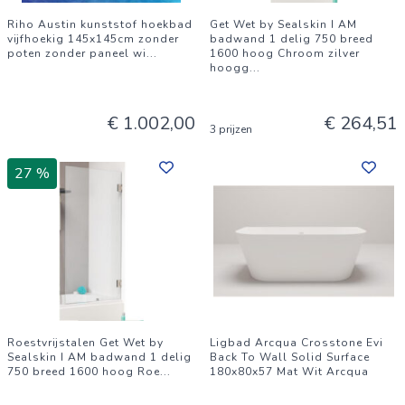
Riho Austin kunststof hoekbad
Get Wet by Sealskin I AM
vijfhoekig 145x145cm zonder
badwand 1 delig 750 breed
poten zonder paneel wi
...
1600 hoog Chroom zilver
hoogg
...
€ 1.002,00
€ 264,51
3 prijzen
27 %
Roestvrijstalen Get Wet by
Ligbad Arcqua Crosstone Evi
Sealskin I AM badwand 1 delig
Back To Wall Solid Surface
750 breed 1600 hoog Roe
...
180x80x57 Mat Wit Arcqua