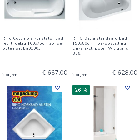
Riho Columbia kunststof bad
RIHO Delta standaard bad
rechthoekig 160x75cm zonder
150x80cm Hoekopstelling
poten wit ba01005
Links excl. poten Wit glans
B06
...
€ 667,00
€ 628,00
2 prijzen
2 prijzen
26 %