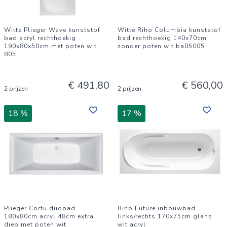
Witte Plieger Wave kunststof
Witte Riho Columbia kunststof
bad acryl rechthoekig
bad rechthoekig 140x70cm
190x80x50cm met poten wit
zonder poten wit ba05005
805
...
€ 491,80
€ 560,00
2 prijzen
2 prijzen
18 %
17 %
Plieger Corfu duobad
Riho Future inbouwbad
180x80cm acryl 48cm extra
links/rechts 170x75cm glans
diep met poten wit
wit acryl