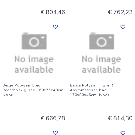
€ 804,46
€ 762,23
Beige Polysan Cleo
Beige Polysan Tigra R
Rechthoekig bad 160x75x48cm,
Asymmetrisch bad
ivoor
170x80x46cm, ivoor
€ 666,78
€ 814,30