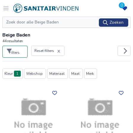
0
Logo sanitairvinden.nl
Open menu
Zoeken
Zoeken
Beige Baden
44
resultaten
Reset filters
Filters
Producten
Kleur
1
Webshop
Materiaal
Maat
Merk