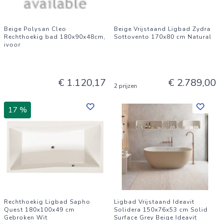
Beige Polysan Cleo
Beige Vrijstaand Ligbad Zydra
Rechthoekig bad 180x90x48cm,
Sottovento 170x80 cm Natural
ivoor
€ 1.120,17
€ 2.789,00
2 prijzen
17 %
Rechthoekig Ligbad Sapho
Ligbad Vrijstaand Ideavit
Quest 180x100x49 cm
Solidera 150x76x53 cm Solid
Gebroken Wit
Surface Grey Beige Ideavit