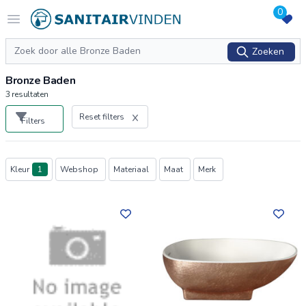
0
Logo sanitairvinden.nl
Open menu
Zoeken
Zoeken
Bronze Baden
3
resultaten
Reset filters
Filters
Producten
Kleur
1
Webshop
Materiaal
Maat
Merk