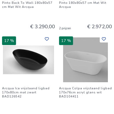
Pinto Back To Wall 180x80x57
Pinto 180x80x57 cm Mat Wit
cm Mat Wit Arcqua
Arcqua
€ 3.290,00
€ 2.972,00
2 prijzen
17 %
17 %
Arcqua Ica vrijstaand ligbad
Arcqua Colpa vrijstaand ligbad
170x80cm mat zwart
170x76cm acryl glans wit
BAD126542
BAD104411