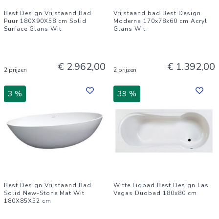
Best Design Vrijstaand Bad
Vrijstaand bad Best Design
Puur 180X90X58 cm Solid
Moderna 170x78x60 cm Acryl
Surface Glans Wit
Glans Wit
€ 2.962,00
€ 1.392,00
2 prijzen
2 prijzen
3 %
39 %
Best Design Vrijstaand Bad
Witte Ligbad Best Design Las
Solid New-Stone Mat Wit
Vegas Duobad 180x80 cm
180X85X52 cm