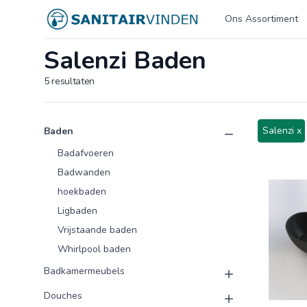
Logo sanitairvinden.nl
Ons Assortiment
Salenzi Baden
5
resultaten
Product categorieën
Producten
Salenzi x
Baden
Badafvoeren
Badwanden
hoekbaden
Ligbaden
Vrijstaande baden
Whirlpool baden
Badkamermeubels
Douches