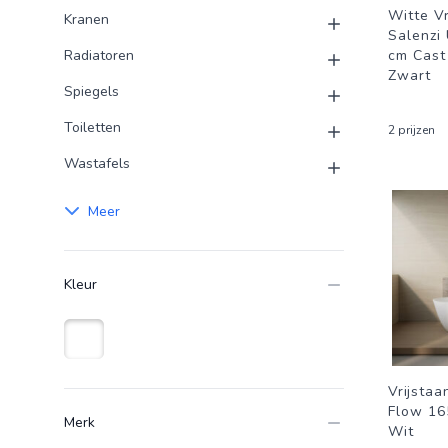
Witte Vr
Kranen
Salenzi
Radiatoren
cm Cast
Zwart
Spiegels
Toiletten
2 prijzen
Wastafels
Meer
Kleur
Wit
Vrijstaa
Flow 16
Merk
Wit