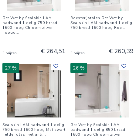
Get Wet by Sealskin I AM
Roestvrijstalen Get Wet by
badwand 1 delig 750 breed
Sealskin I AM badwand 1 delig
1600 hoog Chroom zilver
750 breed 1600 hoog Roe
...
hoogg
...
€ 264,51
€ 260,39
3 prijzen
3 prijzen
27 %
26 %
Sealskin I AM badwand 1 delig
Get Wet by Sealskin I AM
750 breed 1600 hoog Mat zwart
badwand 1 delig 850 breed
helder glas met anti
...
1600 hoog Chroom zilver