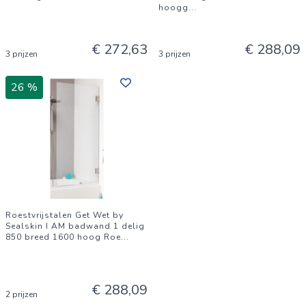
hoogg
...
€ 272,63
€ 288,09
3 prijzen
3 prijzen
26 %
Roestvrijstalen Get Wet by
Sealskin I AM badwand 1 delig
850 breed 1600 hoog Roe
...
€ 288,09
2 prijzen