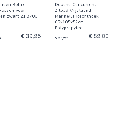
aden Relax
Douche Concurrent
kussen voor
Zitbad Vrijstaand
den zwart 21.3700
Marinella Rechthoek
65x105x52cm
Polypropylee
...
€ 39,95
€ 89,00
n
5 prijzen