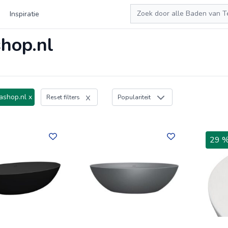
Zoeken
Inspiratie
hop.nl
shop.nl x
Reset filters
Populariteit
29 