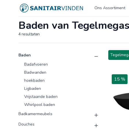
Logo sanitairvinden.nl
Ons Assortiment
Baden van Tegelmegas
4
resultaten
Product categorieën
Producten
Tegelmega
Baden
Badafvoeren
Badwanden
15 %
hoekbaden
Ligbaden
Vrijstaande baden
Whirlpool baden
Badkamermeubels
Douches