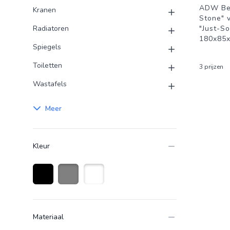
ADW Be
Kranen
Stone" v
Radiatoren
"Just-So
180x85x
Spiegels
Toiletten
3 prijzen
Wastafels
Meer
Kleur
Zwart
Grijs
Wit
Materiaal