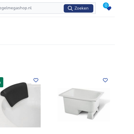
0
Zoeken
%