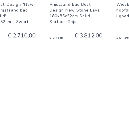
st-Design "New-
Vrijstaand bad Best
Wiesb
rijstaand bad
Design New Stone Lava
hoofd
lid"
180x85x52cm Solid
ligba
52cm - Zwart
Surface Grijs
€ 2.710,00
€ 3.812,00
3 prijzen
5 prijze