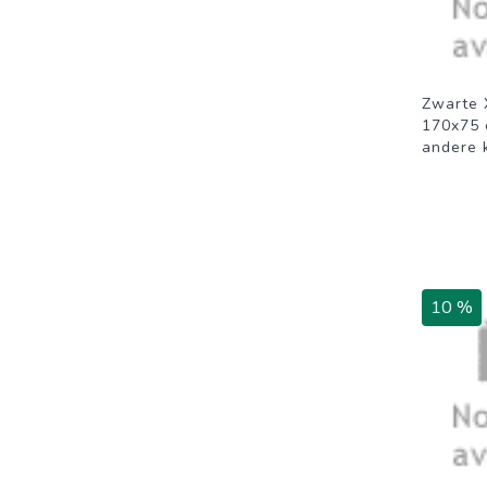
Zwarte 
170x75 
andere 
10 %