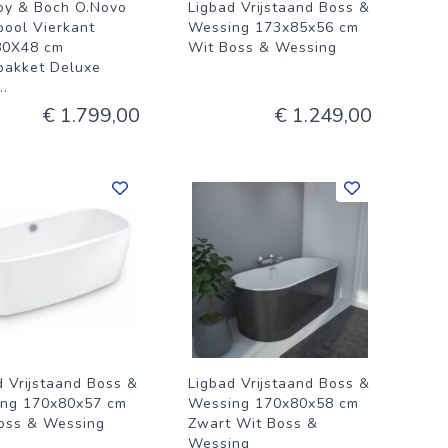
roy & Boch O.Novo
Ligbad Vrijstaand Boss &
pool Vierkant
Wessing 173x85x56 cm
80X48 cm
Wit Boss & Wessing
pakket Deluxe
..
€ 1.799,00
€ 1.249,00
d Vrijstaand Boss &
Ligbad Vrijstaand Boss &
ng 170x80x57 cm
Wessing 170x80x58 cm
oss & Wessing
Zwart Wit Boss &
Wessing