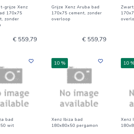
t-grijze Xenz
Grijze Xenz Aruba bad
Zwart
ad 170x75
170x75 cement, zonder
170x7
t, zonder
overloop
overl
p
€ 559,79
€ 559,79
10 %
10 
za bad
Xenz Ibiza bad
Xenz 
50 wit
180x80x50 pergamon
180x8