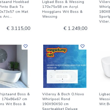
ijstaand Hoekbad
Ligbad Boss & Wessing
Ville
Pinto Back To
170x75x58 cm Acryl
Whirl
0x73x57 cm Mat
Hoogglans Wit Boss &
180X
ks Arc
...
Wessing
Sport
Viller
.
€ 3.115,00
€ 1.249,00
Vrijstaand Boss &
Villeroy & Boch O.Novo
Ligba
 176x86x67 cm
Whirlpool Rond
Wessi
ns Wit Boss &
190X90X50 cm
Wit B
g
Sportpakket Deluxe