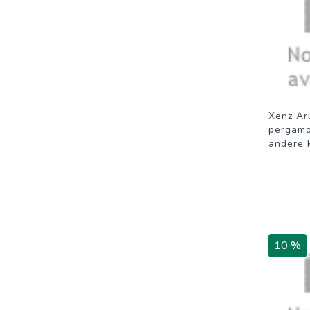
Xenz Ar
pergamo
andere 
10 %