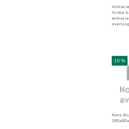
Antracie
Aruba b
antracie
overloo
10 %
Xenz Ibi
180x80x