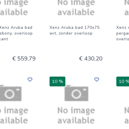
Xenz Aruba bad
Xenz Aruba bad 170x75
Xenz 
ebony, overloop
wit, zonder overloop
perga
kant
overl
€ 559,79
€ 430,20
10 %
10 