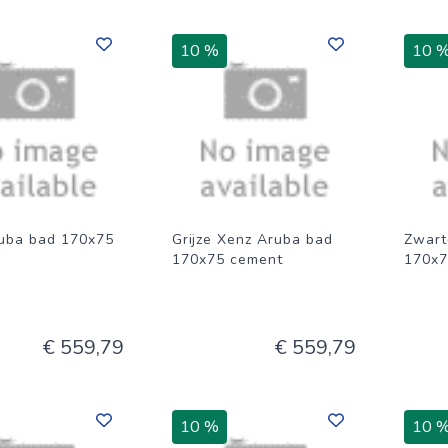
10 %
10 
uba bad 170x75
Grijze Xenz Aruba bad
Zwart
170x75 cement
170x7
€ 559,79
€ 559,79
10 %
10 