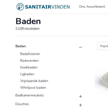
Logo sanitairvinden.nl
Ons Assortiment
Baden
2.108
resultaten
Product categorieën
Producten
Baden
Popula
Badafvoeren
Badwanden
hoekbaden
Ligbaden
Vrijstaande baden
Whirlpool baden
Badkamermeubels
Douches