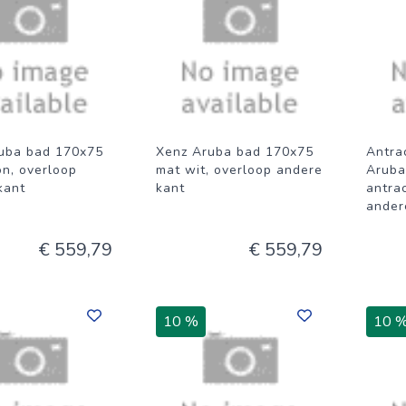
uba bad 170x75
Xenz Aruba bad 170x75
Antrac
n, overloop
mat wit, overloop andere
Aruba
kant
kant
antrac
ander
€ 559,79
€ 559,79
10 %
10 