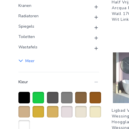
Half Vr
Kranen
Arcqua 
Wall 17
Radiatoren
Wit Lin
Spiegels
Toiletten
Wastafels
Meer
Kleur
Zwart
Groen
Antraciet grijs
Grijs
Brons
Bruin
Ligbad 
Wessing
Zandkleurig
Goud
Goudkleurig
Creme wit
Gebroken Wit
Beige
Hooggla
Wessin