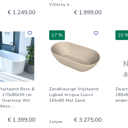
Villeroy e
...
€ 1.249,00
€ 1.999,00
17 %
10 
Vrijstaand Boss &
Zandkleurige Vrijstaand
Zwart
 170x80x59 cm
Ligbad Arcqua Cusco
180x8
f Overloop Wit
165x85 Mat Zand
ander
 Wess
...
€ 1.399,00
€ 3.275,00
2 prijzen