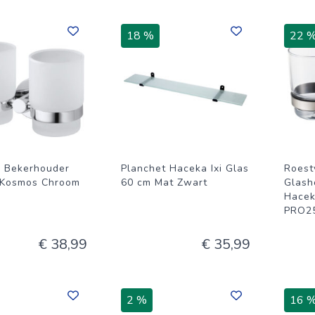
18 %
22 
 Bekerhouder
Planchet Haceka Ixi Glas
Roestv
 Kosmos Chroom
60 cm Mat Zwart
Glash
Hacek
PRO2
€ 38,99
€ 35,99
2 %
16 