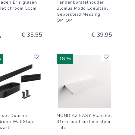
aden Eris glazen
Tandenborstelhouder
het chroom 50cm
Blomus Modo Edelstaal
Geborsteld Messing
OP=OP
€ 35,55
€ 39,95
n
%
18 %
lset Douche
MONDIAZ EASY Planchet
rohe WallStoris
31cm solid surface kleur
wart
Talc