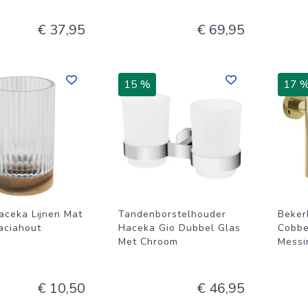
€ 37,95
€ 69,95
15 %
17 
aceka Lijnen Mat
Tandenborstelhouder
Beker
aciahout
Haceka Gio Dubbel Glas
Cobbe
Met Chroom
Messi
€ 10,50
€ 46,95