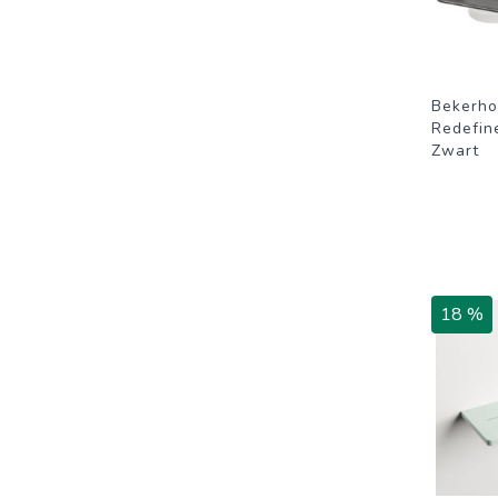
Bekerho
Redefin
Zwart
18 %