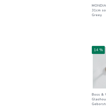
MONDIA
31cm sol
Greey
14 %
Boss & 
Glasho
Geborst