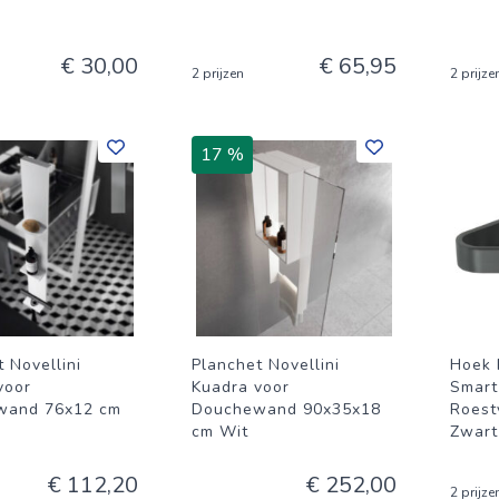
€ 30,00
€ 65,95
2 prijzen
2 prijze
17 %
 Novellini
Planchet Novellini
Hoek 
voor
Kuadra voor
Smart
wand 76x12 cm
Douchewand 90x35x18
Roestv
cm Wit
Zwart
€ 112,20
€ 252,00
2 prijze