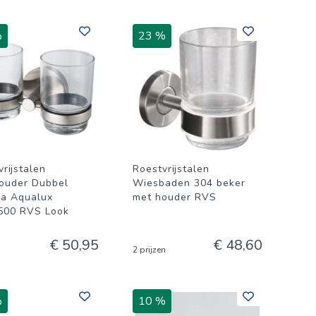
%
23 %
rijstalen
Roestvrijstalen
ouder Dubbel
Wiesbaden 304 beker
a Aqualux
met houder RVS
500 RVS Look
€ 50,95
€ 48,60
2 prijzen
%
10 %