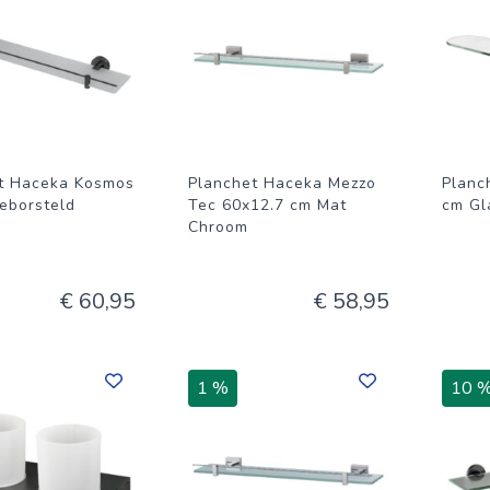
t Haceka Kosmos
Planchet Haceka Mezzo
Planc
eborsteld
Tec 60x12.7 cm Mat
cm Gl
Chroom
€ 60,95
€ 58,95
1 %
10 