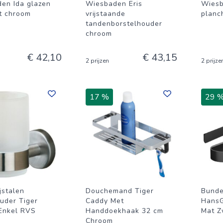
en Ida glazen
Wiesbaden Eris
Wiesb
t chroom
vrijstaande
planc
tandenborstelhouder
chroom
€ 42,10
€ 43,15
2 prijzen
2 prijze
17 %
29 
jstalen
Douchemand Tiger
Bunde
uder Tiger
Caddy Met
HansG
Enkel RVS
Handdoekhaak 32 cm
Mat Z
Chroom