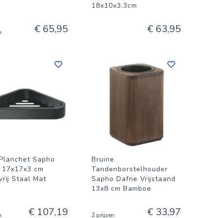
18x10x3.3cm
€ 65,95
€ 63,95
n
Planchet Sapho
Bruine
 17x17x3 cm
Tandenborstelhouder
rij Staal Mat
Sapho Dafne Vrijstaand
13x8 cm Bamboe
€ 107,19
€ 33,97
n
2 prijzen