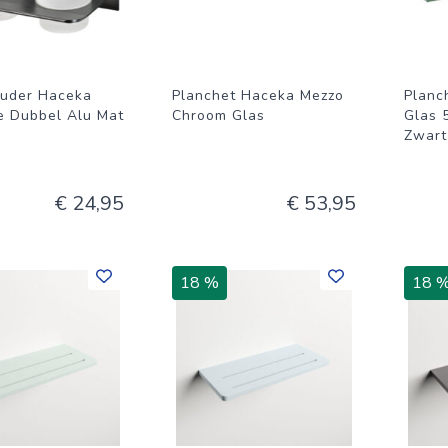
uder Haceka
Planchet Haceka Mezzo
Planc
e Dubbel Alu Mat
Chroom Glas
Glas 
Zwart
€ 24,95
€ 53,95
18 %
18 