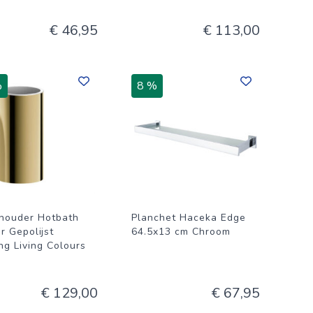
€ 46,95
€ 113,00
%
8 %
houder Hotbath
Planchet Haceka Edge
r Gepolijst
64.5x13 cm Chroom
ng Living Colours
€ 129,00
€ 67,95