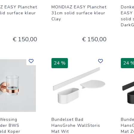
Z EASY Planchet
MONDIAZ EASY Planchet
Donke
id surface kleur
31cm solid surface kleur
EASY 
Clay
solid 
DarkG
€ 150,00
€ 150,00
24 %
24 
Wessing
Bundelset Bad
Bunde
uder BWS
HansGrohe WallStoris
HansG
eld Koper
Mat Wit
Mat Z