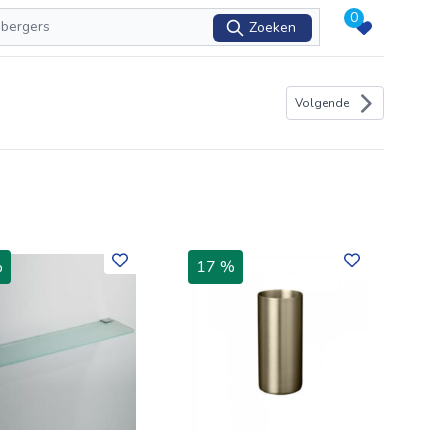
0
Zoeken
Volgende
%
17 %