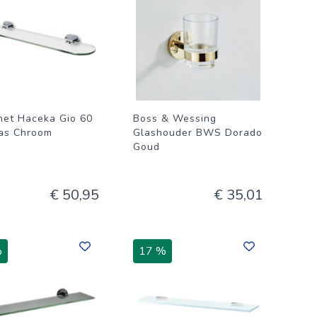
het Haceka Gio 60
Boss & Wessing
as Chroom
Glashouder BWS Dorado
Goud
€ 50,95
€ 35,01
%
17 %