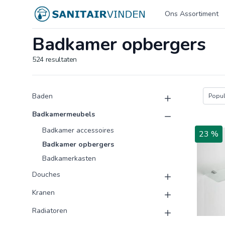
Logo sanitairvinden.nl
Ons Assortiment
Badkamer opbergers
524
resultaten
Product categorieën
Producten
Baden
Popula
Badkamermeubels
Badkamer accessoires
23 %
Badkamer opbergers
Badkamerkasten
Douches
Kranen
Radiatoren