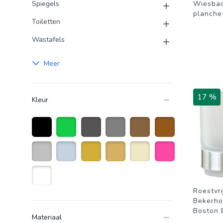
Spiegels
Wiesbad
planche
Toiletten
Wastafels
Meer
17 %
Kleur
Zwart
Groen
Antraciet grijs
Grijs
Brons
Bruin
Zilver
Roestvrijstaal
Goud
Goudkleurig
Beige
Roze
Roestvri
Wit
Bekerho
Boston 
Materiaal