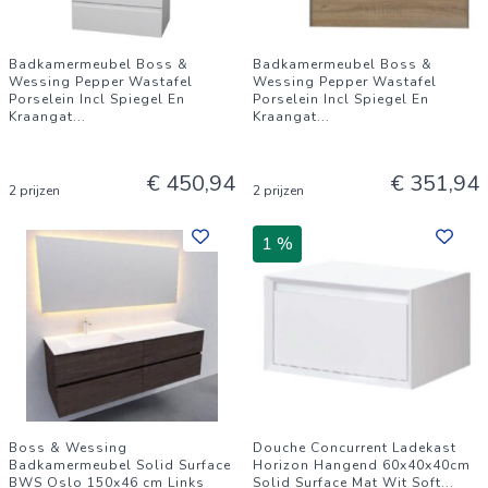
Badkamermeubel Boss &
Badkamermeubel Boss &
Wessing Pepper Wastafel
Wessing Pepper Wastafel
Porselein Incl Spiegel En
Porselein Incl Spiegel En
Kraangat
...
Kraangat
...
€ 450,94
€ 351,94
2 prijzen
2 prijzen
1 %
Boss & Wessing
Douche Concurrent Ladekast
Badkamermeubel Solid Surface
Horizon Hangend 60x40x40cm
BWS Oslo 150x46 cm Links
Solid Surface Mat Wit Soft
...