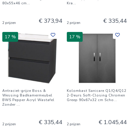
80x55x46 cm
...
Kra
...
€ 373,94
€ 335,44
2 prijzen
2 prijzen
17 %
17 %
Antraciet-grijze Boss &
Kolomkast Sanicare Q1/Q4/Q12
Wessing Badkamermeubel
2-Deurs Soft-Closing Chromen
BWS Pepper Acryl Wastafel
Greep 90x67x32 cm Scho
...
Zonder
...
€ 335,44
€ 1.045,44
2 prijzen
2 prijzen