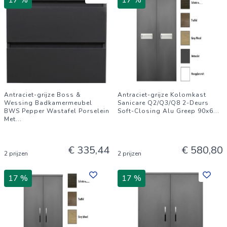
17 %
17 %
Antraciet-grijze Boss &
Antraciet-grijze Kolomkast
Wessing Badkamermeubel
Sanicare Q2/Q3/Q8 2-Deurs
BWS Pepper Wastafel Porselein
Soft-Closing Alu Greep 90x6
...
Met
...
€ 335,44
€ 580,80
2 prijzen
2 prijzen
17 %
17 %