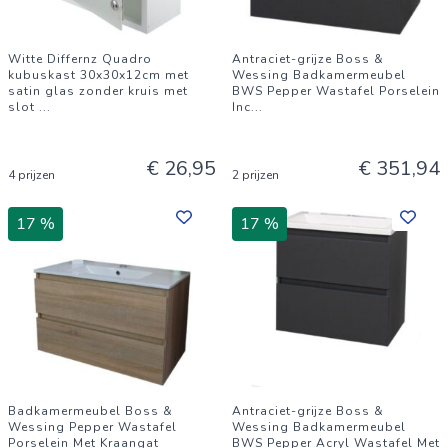
Witte Differnz Quadro
Antraciet-grijze Boss &
kubuskast 30x30x12cm met
Wessing Badkamermeubel
satin glas zonder kruis met
BWS Pepper Wastafel Porselein
slot
...
Inc
...
€ 26,95
€ 351,94
4 prijzen
2 prijzen
17 %
17 %
Badkamermeubel Boss &
Antraciet-grijze Boss &
Wessing Pepper Wastafel
Wessing Badkamermeubel
Porselein Met Kraangat
BWS Pepper Acryl Wastafel Met