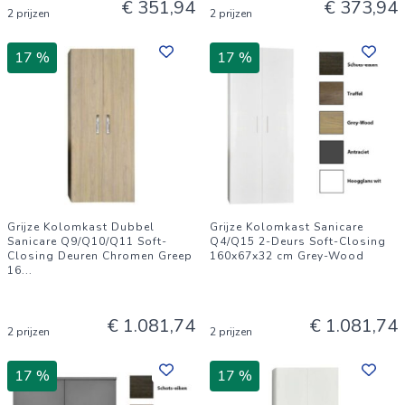
€ 351,94
€ 373,94
2 prijzen
2 prijzen
17 %
17 %
Grijze Kolomkast Dubbel
Grijze Kolomkast Sanicare
Sanicare Q9/Q10/Q11 Soft-
Q4/Q15 2-Deurs Soft-Closing
Closing Deuren Chromen Greep
160x67x32 cm Grey-Wood
16
...
€ 1.081,74
€ 1.081,74
2 prijzen
2 prijzen
17 %
17 %