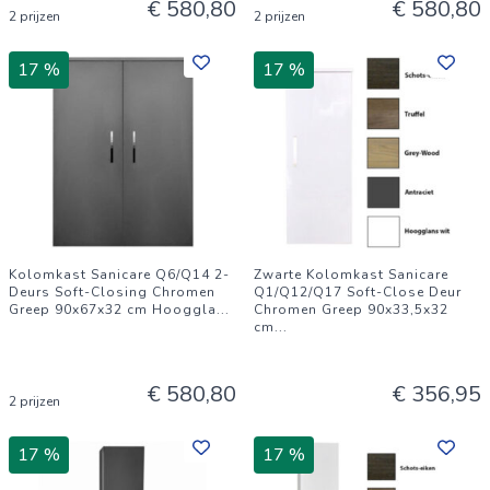
€ 580,80
€ 580,80
2 prijzen
2 prijzen
17 %
17 %
Kolomkast Sanicare Q6/Q14 2-
Zwarte Kolomkast Sanicare
Deurs Soft-Closing Chromen
Q1/Q12/Q17 Soft-Close Deur
Greep 90x67x32 cm Hooggla
...
Chromen Greep 90x33,5x32
cm
...
€ 580,80
€ 356,95
2 prijzen
17 %
17 %