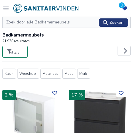
0
Logo sanitairvinden.nl
Open menu
Zoeken
Zoeken
Badkamermeubels
21.938
resultaten
Filters
Producten
Kleur
Webshop
Materiaal
Maat
Merk
2 %
17 %