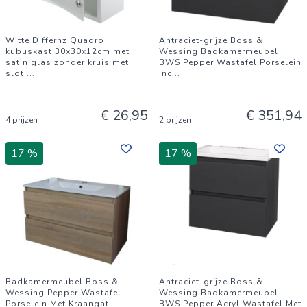
Witte Differnz Quadro
Antraciet-grijze Boss &
kubuskast 30x30x12cm met
Wessing Badkamermeubel
satin glas zonder kruis met
BWS Pepper Wastafel Porselein
slot
...
Inc
...
€ 26,95
€ 351,94
4 prijzen
2 prijzen
17 %
17 %
Badkamermeubel Boss &
Antraciet-grijze Boss &
Wessing Pepper Wastafel
Wessing Badkamermeubel
Porselein Met Kraangat
BWS Pepper Acryl Wastafel Met