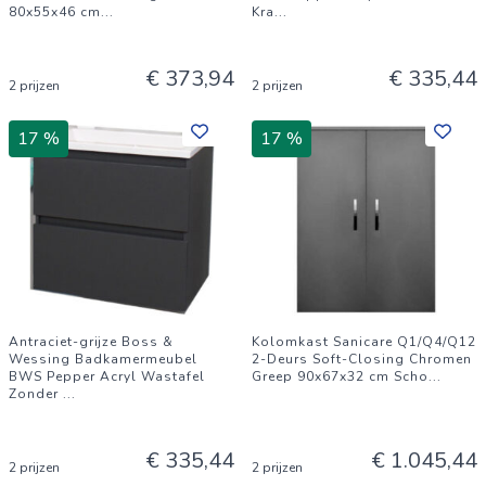
80x55x46 cm
...
Kra
...
€ 373,94
€ 335,44
2 prijzen
2 prijzen
17 %
17 %
Antraciet-grijze Boss &
Kolomkast Sanicare Q1/Q4/Q12
Wessing Badkamermeubel
2-Deurs Soft-Closing Chromen
BWS Pepper Acryl Wastafel
Greep 90x67x32 cm Scho
...
Zonder
...
€ 335,44
€ 1.045,44
2 prijzen
2 prijzen