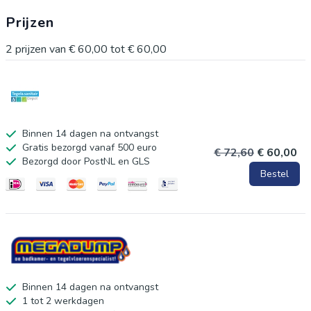
vast maken. De opwarmtijd bedraagt ook maar een paar
Prijzen
minuten, dus u kunt vrijwel altijd gelijk gebruik maken van de
verwarming. Specificaties: * Geen beslagen spiegels meer *
2
prijzen van
€ 60,00
tot
€ 60,00
96 watt * Paar minuten opwarmtijd * Makkelijk te monteren *
Ingebouwde transformator Afmetingen: * 74x42 cm
Binnen 14 dagen na ontvangst
Gratis bezorgd vanaf 500 euro
€ 72,60
€ 60,00
Bezorgd door PostNL en GLS
Bestel
Binnen 14 dagen na ontvangst
1 tot 2 werkdagen