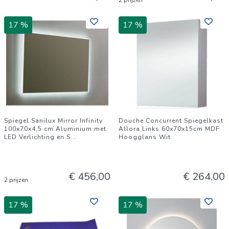
2 prijzen
17 %
17 %
Spiegel Sanilux Mirror Infinity
Douche Concurrent Spiegelkast
100x70x4,5 cm Aluminium met
Allora Links 60x70x15cm MDF
LED Verlichting en S
...
Hoogglans Wit
€ 456,00
€ 264,00
2 prijzen
17 %
17 %