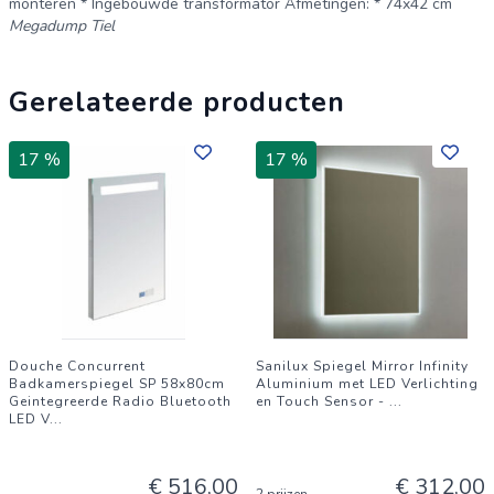
monteren * Ingebouwde transformator Afmetingen: * 74x42 cm
Megadump Tiel
Gerelateerde producten
17 %
17 %
Douche Concurrent
Sanilux Spiegel Mirror Infinity
Badkamerspiegel SP 58x80cm
Aluminium met LED Verlichting
Geintegreerde Radio Bluetooth
en Touch Sensor -
...
LED V
...
€ 516,00
€ 312,00