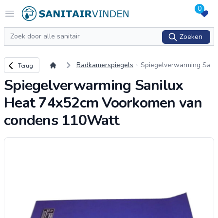
0
Logo sanitairvinden.nl
Open menu
Zoeken
Zoeken
Terug naar overzicht
Badkamerspiegels
Spiegelverwarming Sa
Terug
nilux Heat 74x52cm Vo
Spiegelverwarming Sanilux
orkomen van condens
110Watt
Heat 74x52cm Voorkomen van
condens 110Watt