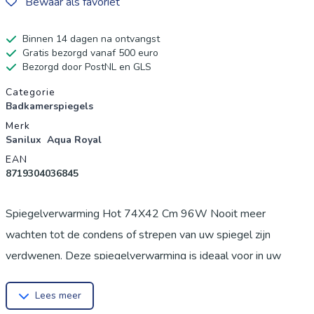
Bewaar als favoriet
Binnen 14 dagen na ontvangst
Gratis bezorgd vanaf 500 euro
Bezorgd door PostNL en GLS
Productgegevens
Categorie
Badkamerspiegels
Merk
Sanilux
Aqua Royal
EAN
8719304036845
Spiegelverwarming Hot 74X42 Cm 96W Nooit meer
wachten tot de condens of strepen van uw spiegel zijn
verdwenen. Deze spiegelverwarming is ideaal voor in uw
badkamer. Het verwarmingsmatje is voorzien van een
Lees meer
plakzijde waardoor u deze gemakkelijk aan uw spiegel kan