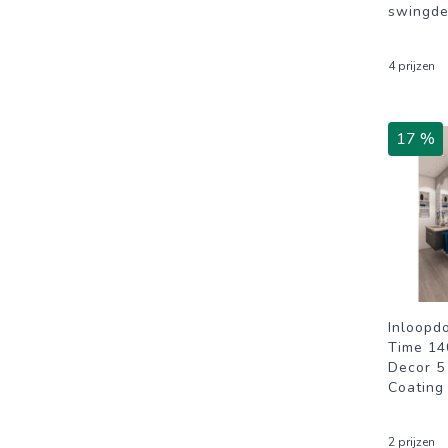
swingde
4 prijzen
17 %
Inloopd
Time 14
Decor 5
Coating
2 prijzen