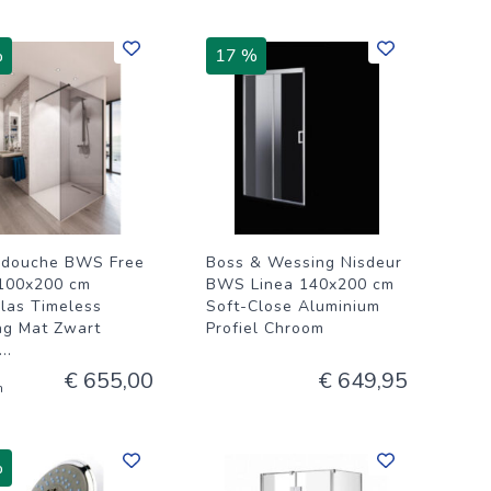
%
17 %
pdouche BWS Free
Boss & Wessing Nisdeur
100x200 cm
BWS Linea 140x200 cm
las Timeless
Soft-Close Aluminium
ng Mat Zwart
Profiel Chroom
...
€ 655,00
€ 649,95
n
%