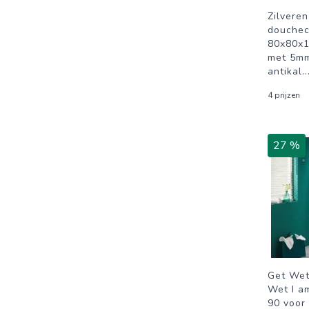
Zilvere
douchec
80x80x1
met 5mm
antikal
..
4 prijzen
27 %
Get Wet
Wet I a
90 voor