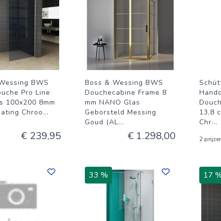
 Wessing BWS
Boss & Wessing BWS
Schüt
ouche Pro Line
Douchecabine Frame 8
Handd
as 100x200 8mm
mm NANO Glas
Douch
ating Chroo
...
Geborsteld Messing
13,8 
Goud (AL
...
Chr
...
€ 239,95
€ 1.298,00
2 prijze
33 %
17 