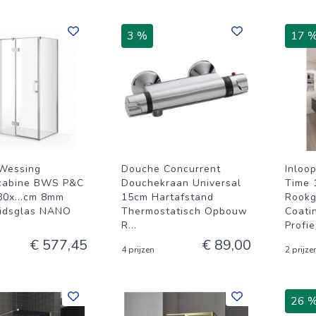
3 %
17 
Wessing
Douche Concurrent
Inloo
cabine BWS P&C
Douchekraan Universal
Time 
80x...cm 8mm
15cm Hartafstand
Rookg
eidsglas NANO
Thermostatisch Opbouw
Coati
R
...
Profie
€ 577,45
€ 89,00
4 prijzen
2 prijze
26 