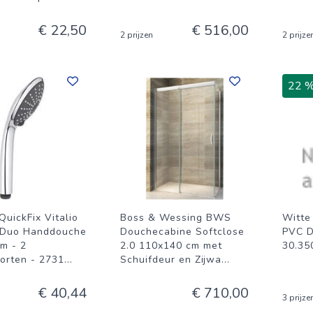
€ 22,50
€ 516,00
2 prijzen
2 prijze
22 
uickFix Vitalio
Boss & Wessing BWS
Witte
 Duo Handdouche
Douchecabine Softclose
PVC D
cm - 2
2.0 110x140 cm met
30.35
oorten - 2731
...
Schuifdeur en Zijwa
...
€ 40,44
€ 710,00
3 prijze