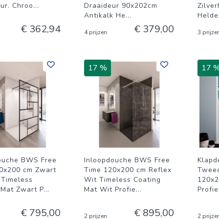
ur. Chroo
...
Draaideur 90x202cm
Zilve
Antikalk He
...
Helder
€ 362,94
€ 379,00
4 prijzen
3 prijze
17 %
17 
ouche BWS Free
Inloopdouche BWS Free
Klapd
0x200 cm Zwart
Time 120x200 cm Reflex
Tweed
 Timeless
Wit Timeless Coating
120x2
 Mat Zwart P
...
Mat Wit Profie
...
Profie
€ 795,00
€ 895,00
2 prijzen
2 prijze