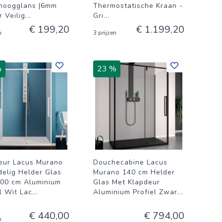
rhoogglans |6mm
Thermostatische Kraan -
 Veilig
...
Gri
...
€ 199,20
€ 1.199,20
n
3 prijzen
%
23 %
eur Lacus Murano
Douchecabine Lacus
elig Helder Glas
Murano 140 cm Helder
00 cm Aluminium
Glas Met Klapdeur
l Wit Lac
...
Aluminium Profiel Zwar
...
€ 440,00
€ 794,00
n