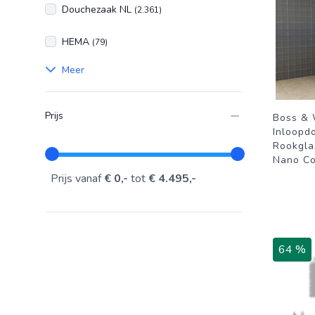
Douchezaak NL
(2.361)
HEMA
(79)
Meer
Prijs
Boss &
Inloopd
Rookgl
Nano Co
Prijs vanaf
€ 0,-
tot
€ 4.495,-
64 %