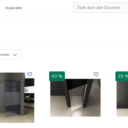
Zoeken
Inspiratie
riteit
40 %
29 