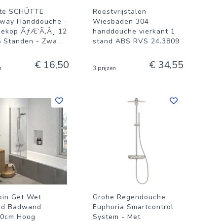
tte SCHÜTTE
Roestvrijstalen
way Handdouche -
Wiesbaden 304
ekop ÃƒÆ’Ã‚Â¸ 12
handdouche vierkant 1
5 Standen - Zwa
...
stand ABS RVS 24.3809
€ 16,50
€ 34,55
n
3 prijzen
kin Get Wet
Grohe Regendouche
ed Badwand
Euphoria Smartcontrol
40cm Hoog
System - Met