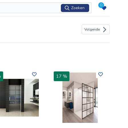
0
Zoeken
Volgende
%
17 %