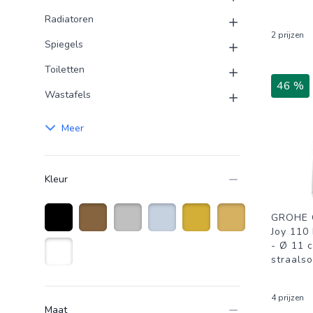
Radiatoren
2 prijzen
Spiegels
Toiletten
46 %
Wastafels
Meer
Kleur
GROHE Q
Joy 110
Zwart
Brons
Zilver
Roestvrijstaal
Goud
Goudkleurig
- Ø 11 
straals
Wit
4 prijzen
Maat