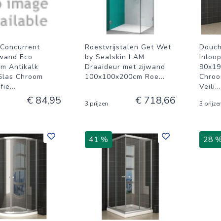
Concurrent
Roestvrijstalen Get Wet
Douch
wand Eco
by Sealskin I AM
Inloo
m Antikalk
Draaideur met zijwand
90x19
Glas Chroom
100x100x200cm Roe
...
Chroo
fie
...
Veili
...
€ 84,95
€ 718,66
3 prijzen
3 prijze
41 %
28 