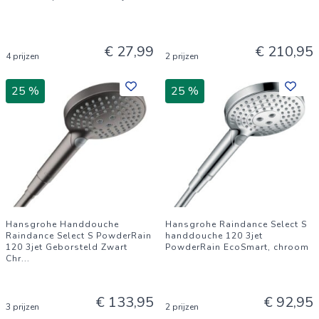
€ 27,99
€ 210,95
4 prijzen
2 prijzen
25 %
25 %
Hansgrohe Handdouche
Hansgrohe Raindance Select S
Raindance Select S PowderRain
handdouche 120 3jet
120 3jet Geborsteld Zwart
PowderRain EcoSmart, chroom
Chr
...
€ 133,95
€ 92,95
3 prijzen
2 prijzen