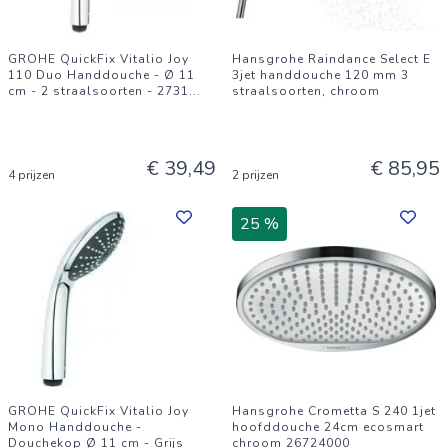
GROHE QuickFix Vitalio Joy
Hansgrohe Raindance Select E
110 Duo Handdouche - Ø 11
3jet handdouche 120 mm 3
cm - 2 straalsoorten - 2731
...
straalsoorten, chroom
€ 39,49
€ 85,95
4 prijzen
2 prijzen
25 %
GROHE QuickFix Vitalio Joy
Hansgrohe Crometta S 240 1jet
Mono Handdouche -
hoofddouche 24cm ecosmart
Douchekop Ø 11 cm - Grijs
chroom 26724000