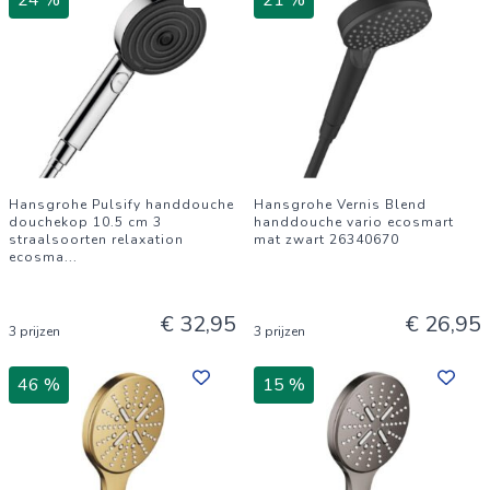
24 %
21 %
Hansgrohe Pulsify handdouche
Hansgrohe Vernis Blend
douchekop 10.5 cm 3
handdouche vario ecosmart
straalsoorten relaxation
mat zwart 26340670
ecosma
...
€ 32,95
€ 26,95
3 prijzen
3 prijzen
46 %
15 %