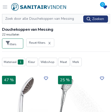
0
Logo sanitairvinden.nl
Open menu
Zoeken
Zoeken
Douchekoppen van Messing
22
resultaten
Reset filters
Filters
Producten
Materiaal
1
Kleur
Webshop
Maat
Merk
47 %
25 %