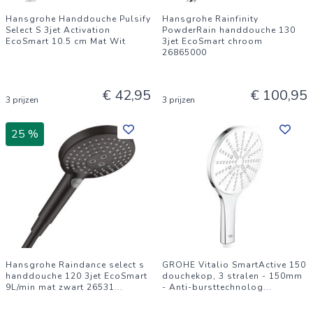
Hansgrohe Handdouche Pulsify
Hansgrohe Rainfinity
Select S 3jet Activation
PowderRain handdouche 130
EcoSmart 10.5 cm Mat Wit
3jet EcoSmart chroom
26865000
€ 42,95
€ 100,95
3 prijzen
3 prijzen
25 %
Hansgrohe Raindance select s
GROHE Vitalio SmartActive 150
handdouche 120 3jet EcoSmart
douchekop, 3 stralen - 150mm
9L/min mat zwart 26531
...
- Anti-bursttechnolog
...