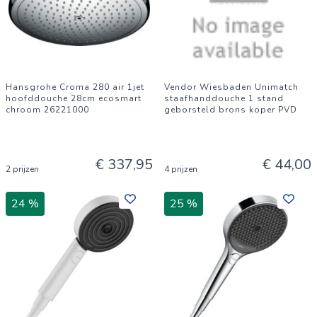
Hansgrohe Croma 280 air 1jet
Vendor Wiesbaden Unimatch
hoofddouche 28cm ecosmart
staafhanddouche 1 stand
chroom 26221000
geborsteld brons koper PVD
€ 337,95
€ 44,00
2 prijzen
4 prijzen
24 %
25 %