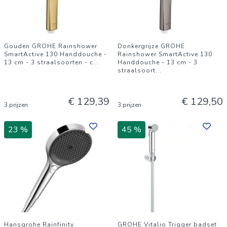
Gouden GROHE Rainshower
Donkergrijze GROHE
SmartActive 130 Handdouche -
Rainshower SmartActive 130
13 cm - 3 straalsoorten - c
...
Handdouche - 13 cm - 3
straalsoort
...
€ 129,39
€ 129,50
3 prijzen
3 prijzen
23 %
45 %
Hansgrohe Rainfinity
GROHE Vitalio Trigger badset