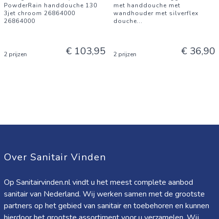
PowderRain handdouche 130
met handdouche met
3jet chroom 26864000
wandhouder met silverflex
26864000
douche
...
€ 103,95
€ 36,90
2 prijzen
2 prijzen
Over Sanitair Vinden
Op Sanitairvinden.nl vindt u het meest complete aanbod
sanitair van Nederland. Wij werken samen met de grootste
partners op het gebied van sanitair en toebehoren en kunnen
hierdoor het grootste assortiment voor u verzamelen. Wij