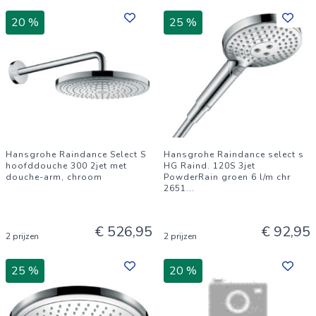
20 %
25 %
Hansgrohe Raindance Select S
Hansgrohe Raindance select s
hoofddouche 300 2jet met
HG Raind. 120S 3jet
douche-arm, chroom
PowderRain groen 6 l/m chr
2651
...
€ 526,95
€ 92,95
2 prijzen
2 prijzen
25 %
20 %