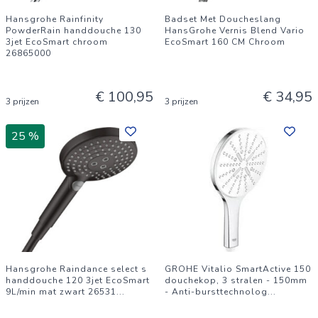
Hansgrohe Rainfinity
Badset Met Doucheslang
PowderRain handdouche 130
HansGrohe Vernis Blend Vario
3jet EcoSmart chroom
EcoSmart 160 CM Chroom
26865000
€ 100,95
€ 34,95
3 prijzen
3 prijzen
25 %
Hansgrohe Raindance select s
GROHE Vitalio SmartActive 150
handdouche 120 3jet EcoSmart
douchekop, 3 stralen - 150mm
9L/min mat zwart 26531
...
- Anti-bursttechnolog
...