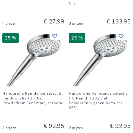
Chr
...
€ 27,99
€ 133,95
4 prijzen
3 prijzen
25 %
25 %
Hansgrohe Raindance Select S
Hansgrohe Raindance select s
handdouche 120 3jet
HG Raind. 120S 3jet
PowderRain EcoSmart, chroom
PowderRain groen 6 l/m chr
2651
...
€ 92,95
€ 92,95
2 prijzen
2 prijzen