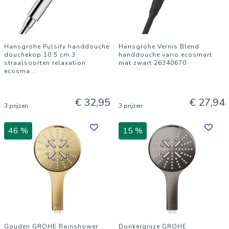
Hansgrohe Pulsify handdouche
Hansgrohe Vernis Blend
douchekop 10.5 cm 3
handdouche vario ecosmart
straalsoorten relaxation
mat zwart 26340670
ecosma
...
€ 32,95
€ 27,94
3 prijzen
3 prijzen
46 %
15 %
Gouden GROHE Rainshower
Donkergrijze GROHE