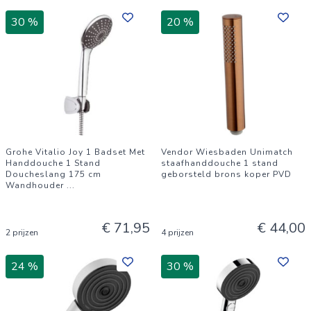
30 %
20 %
Grohe Vitalio Joy 1 Badset Met
Vendor Wiesbaden Unimatch
Handdouche 1 Stand
staafhanddouche 1 stand
Doucheslang 175 cm
geborsteld brons koper PVD
Wandhouder
...
€ 71,95
€ 44,00
2 prijzen
4 prijzen
24 %
30 %