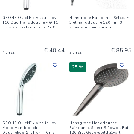
GROHE QuickFix Vitalio Joy
Hansgrohe Raindance Select E
110 Duo Handdouche - Ø 11
3jet handdouche 120 mm 3
cm - 2 straalsoorten - 2731
...
straalsoorten, chroom
€ 40,44
€ 85,95
4 prijzen
2 prijzen
25 %
GROHE QuickFix Vitalio Joy
Hansgrohe Handdouche
Mono Handdouche -
Raindance Select S PowderRain
Douchekop Ø 11 cm - Grijs
120 3jet Geborsteld Zwart