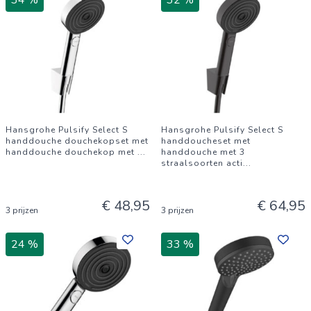
34 %
32 %
Hansgrohe Pulsify Select S
Hansgrohe Pulsify Select S
handdouche douchekopset met
handdoucheset met
handdouche douchekop met
...
handdouche met 3
straalsoorten acti
...
€ 48,95
€ 64,95
3 prijzen
3 prijzen
24 %
33 %