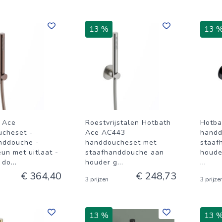
13 %
13 
 Ace
Roestvrijstalen Hotbath
Hotba
cheset -
Ace AC443
handd
nddouche -
handdoucheset met
staaf
un met uitlaat -
staafhanddouche aan
houde
 do
...
houder g
...
...
€ 364,40
€ 248,73
3 prijzen
3 prijze
13 %
13 