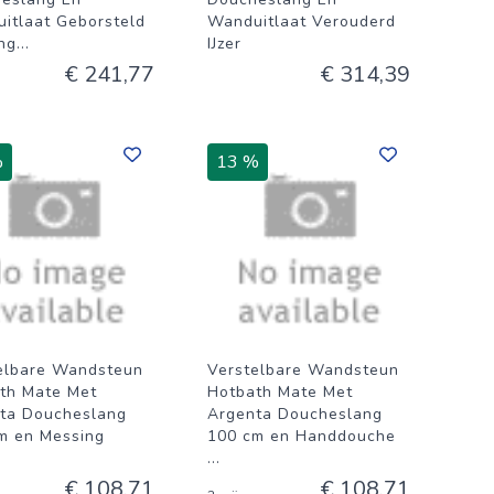
itlaat Geborsteld
Wanduitlaat Verouderd
ng
...
IJzer
€ 241,77
€ 314,39
%
13 %
elbare Wandsteun
Verstelbare Wandsteun
th Mate Met
Hotbath Mate Met
ta Doucheslang
Argenta Doucheslang
m en Messing
100 cm en Handdouche
...
€ 108,71
€ 108,71