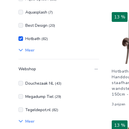
Aquasplash
(7)
13 %
Best Design
(20)
Hotbath
(82)
Meer
Webshop
Hotbath
Handdou
staafha
Douchezaak NL
(43)
wandste
150cm -
Megadump Tiel
(29)
3 prijzen
Tegeldepot.nl
(82)
Meer
13 %