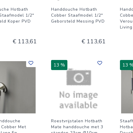
uche Hotbath
Handdouche Hotbath
Handd
Staafmodel 1/2"
Cobber Staafmodel 1/2"
Cobbe
eld Koper PVD
Geborsteld Messing PVD
Verou
Livin
€ 113,61
€ 113,61
13 %
13 
anddouche
Roestvrijstalen Hotbath
Staaf
 Cobber Met
Mate handdouche met 3
Hotba
lang En
standen 23cm Ø10cm
Douch