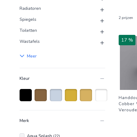
Radiatoren
2 prijzen
Spiegels
Toiletten
17 %
Wastafels
Meer
Kleur
Handdo
Cobber 
Zwart
Brons
Roestvrijstaal
Goud
Goudkleurig
Wit
Veroude
Merk
Aqua Splash
(22)