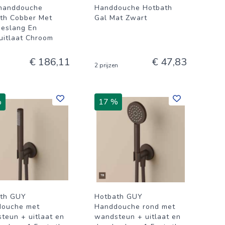
handdouche
Handdouche Hotbath
th Cobber Met
Gal Mat Zwart
eslang En
itlaat Chroom
€ 186,11
€ 47,83
2 prijzen
%
17 %
th GUY
Hotbath GUY
ouche met
Handdouche rond met
teun + uitlaat en
wandsteun + uitlaat en