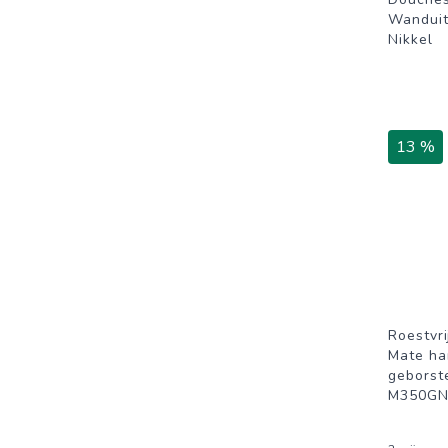
Wanduit
Nikkel
13 %
Roestvr
Mate ha
geborste
M350G