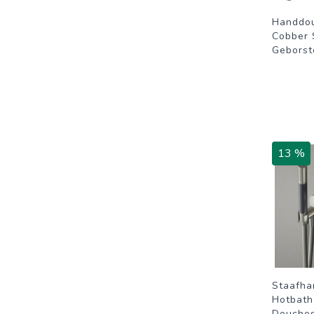
Handdo
Cobber 
Geborst
13 %
Staafh
Hotbath
Douches