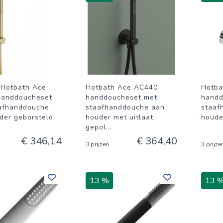
Hotbath Ace
Hotbath Ace AC440
Hotba
handdoucheset
handdoucheset met
handd
afhanddouche
staafhanddouche aan
staaf
der geborsteld
...
houder met uitlaat
houde
gepol
...
€ 346,14
€ 364,40
3 prijzen
3 prijze
13 %
13 