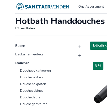
Logo sanitairvinden.nl
Ons Assortiment
Hotbath Handdouches
82
resultaten
Product categorieën
Producten
Hotbath x
Baden
Badkamermeubels
Douches
8 %
Douchebakafvoeren
Douchebakken
Douchebakpoten
Douchecabines
Douchedeuren
Douchegarnituren