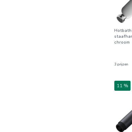
Hotbath
staafha
chroom
3 prijzen
11 %