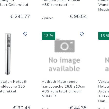
laat Geborsteld
ABS kunststof n
...
Wandu
Messi
€ 241,77
€ 96,54
2 prijzen
13 %
13 
ijstalen Hotbath
Hotbath Mate ronde
Verst
nddouche 350
handdouche 26.8 ø13cm
Hotba
ld nikkel
ABS kunststof chroom
Argen
N
M360CR
100 c
Han
...
€ 90,45
€ 44,35