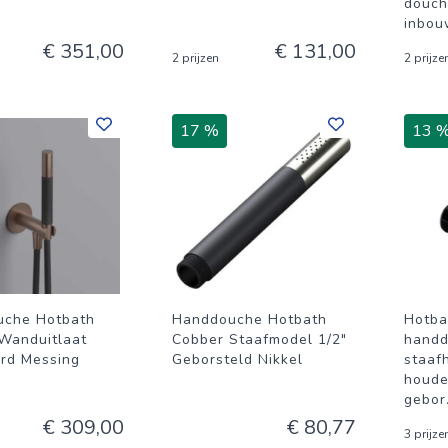
douch
inbou
€ 351,00
€ 131,00
2 prijzen
2 prijze
17 %
13 
uche Hotbath
Handdouche Hotbath
Hotba
Wanduitlaat
Cobber Staafmodel 1/2"
handd
rd Messing
Geborsteld Nikkel
staaf
houde
gebor
€ 309,00
€ 80,77
3 prijze