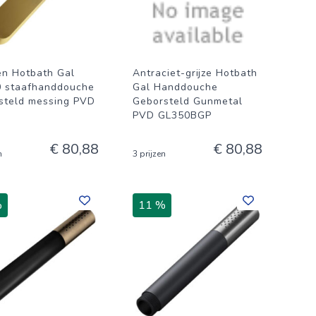
n Hotbath Gal
Antraciet-grijze Hotbath
 staafhanddouche
Gal Handdouche
steld messing PVD
Geborsteld Gunmetal
PVD GL350BGP
€ 80,88
€ 80,88
n
3 prijzen
%
11 %