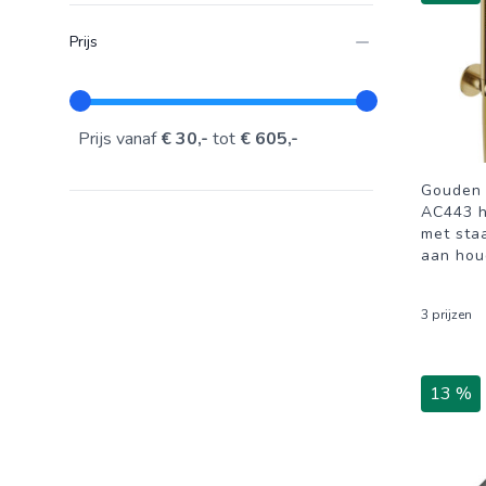
Prijs
Prijs vanaf
€ 30,-
tot
€ 605,-
Gouden 
AC443 
met sta
aan hou
3 prijzen
13 %