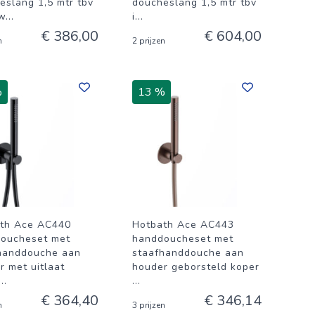
eslang 1,5 mtr tbv
doucheslang 1,5 mtr tbv
w
...
i
...
€ 386,00
€ 604,00
n
2 prijzen
%
13 %
th Ace AC440
Hotbath Ace AC443
oucheset met
handdoucheset met
handdouche aan
staafhanddouche aan
r met uitlaat
houder geborsteld koper
...
...
€ 364,40
€ 346,14
n
3 prijzen