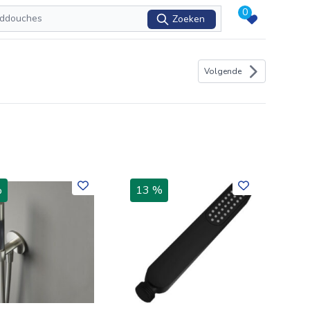
0
Zoeken
Volgende
%
13 %