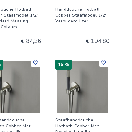
ouche Hotbath
Handdouche Hotbath
r Staafmodel 1/2"
Cobber Staafmodel 1/2"
derd Messing
Verouderd IJzer
g Colours
€ 84,36
€ 104,80
%
16 %
handdouche
Staafhanddouche
th Cobber Met
Hotbath Cobber Met
eslang En
Doucheslang En