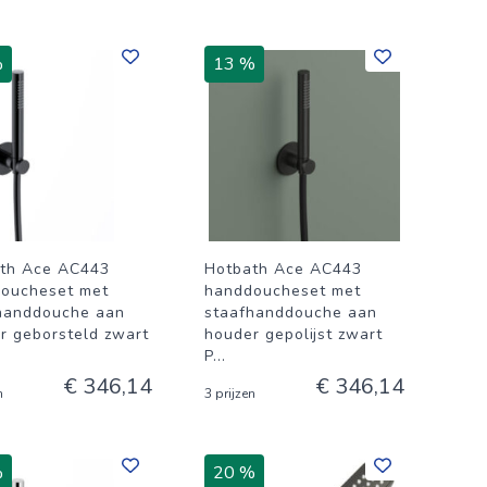
%
13 %
th Ace AC443
Hotbath Ace AC443
oucheset met
handdoucheset met
handdouche aan
staafhanddouche aan
r geborsteld zwart
houder gepolijst zwart
P
...
€ 346,14
€ 346,14
n
3 prijzen
%
20 %