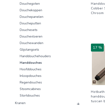
Douchegoten
Handdo
Cobber 
Douchekoppen
Chroom
Douchepanelen
Doucheputten
Douchesets
Douchevloeren
Douchewanden
17 %
Glijstangsets
Handdouchehouders
Handdouches
Hoofddouches
Inloopdouches
Regendouches
Stoomcabines
Hotbath
Stortdouches
handdou
tuscan 
Kranen