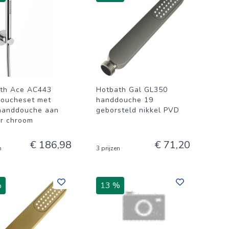
th Ace AC443
Hotbath Gal GL350
oucheset met
handdouche 19
handdouche aan
geborsteld nikkel PVD
r chroom
€ 186,98
€ 71,20
n
3 prijzen
%
13 %