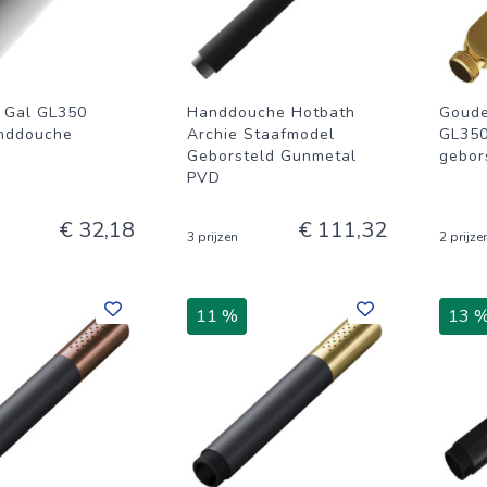
 Gal GL350
Handdouche Hotbath
Goude
nddouche
Archie Staafmodel
GL350
Geborsteld Gunmetal
gebor
PVD
€ 32,18
€ 111,32
3 prijzen
2 prijze
11 %
13 