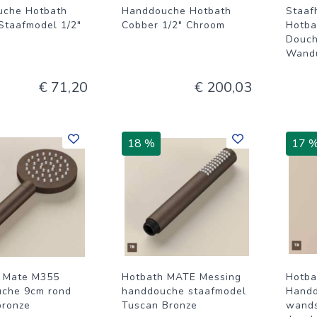
uche Hotbath
Handdouche Hotbath
Staaf
Staafmodel 1/2"
Cobber 1/2" Chroom
Hotba
Douch
Wandu
€ 71,20
€ 200,03
18 %
17 
 Mate M355
Hotbath MATE Messing
Hotba
che 9cm rond
handdouche staafmodel
Handd
bronze
Tuscan Bronze
wands