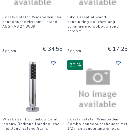
Roestvrijstalen Wiesbaden 304
Riko Essential wand
handdouche vierkant 1 stand
aansluiting doucheslang
ABS RVS 24.3809
scharnierend opbouw rond
chroom
€ 34,55
€ 17,25
3 prijzen
2 prijzen
20 %
Wiesbaden Douchekop Caral
Roestvrijstalen Wiesbaden
Inbouw Badrand Handdouche
Rombo handdouchehouder met
met Doucheslang Glans
1/2 inch aansluiting en ops
...