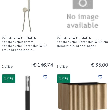
Wiesbaden UniMatch
Wiesbaden UniMatch
handdoucheset met
handdouche 3 standen Ø 12 cm
handdouche 3 standen Ø 12
geborsteld brons koper
cm, doucheslang e
...
€ 146,74
€ 65,00
2 prijzen
3 prijzen
17 %
17 %