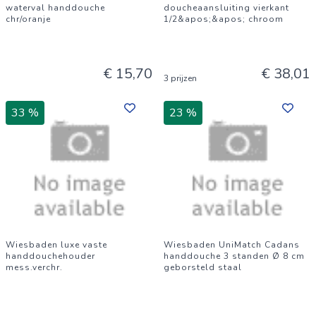
waterval handdouche
doucheaansluiting vierkant
chr/oranje
1/2&apos;&apos; chroom
€ 15,70
€ 38,01
3 prijzen
33 %
23 %
Wiesbaden luxe vaste
Wiesbaden UniMatch Cadans
handdouchehouder
handdouche 3 standen Ø 8 cm
mess.verchr.
geborsteld staal