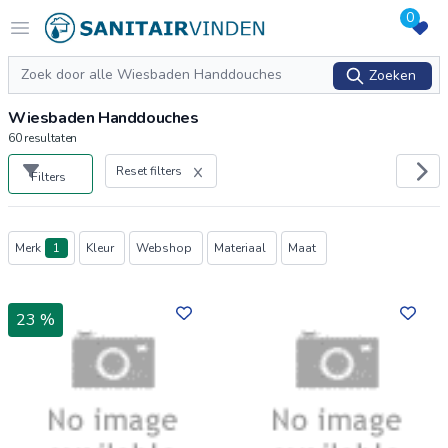
0
Logo sanitairvinden.nl
Open menu
Zoeken
Zoeken
Wiesbaden Handdouches
60
resultaten
Reset filters
Filters
Producten
Merk
1
Kleur
Webshop
Materiaal
Maat
23 %