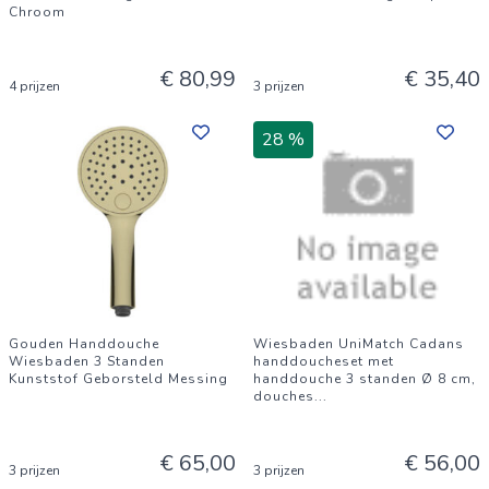
Chroom
€ 80,99
€ 35,40
4 prijzen
3 prijzen
28 %
Gouden Handdouche
Wiesbaden UniMatch Cadans
Wiesbaden 3 Standen
handdoucheset met
Kunststof Geborsteld Messing
handdouche 3 standen Ø 8 cm,
douches
...
€ 65,00
€ 56,00
3 prijzen
3 prijzen