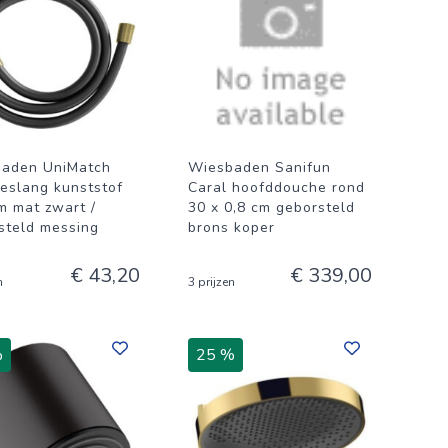
aden UniMatch
Wiesbaden Sanifun
eslang kunststof
Caral hoofddouche rond
m mat zwart /
30 x 0,8 cm geborsteld
steld messing
brons koper
€ 43,20
€ 339,00
n
3 prijzen
%
25 %