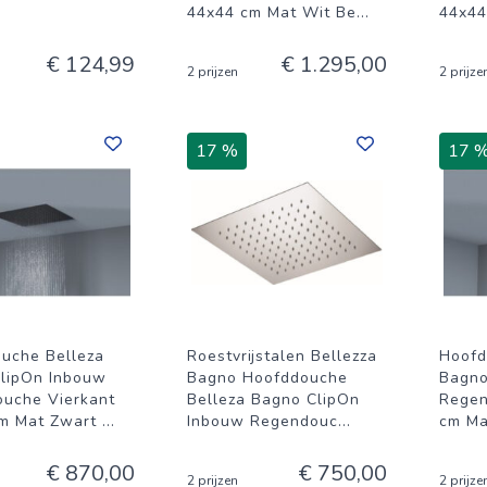
44x44 cm Mat Wit Be
...
44x44
€ 124,99
€ 1.295,00
2 prijzen
2 prijze
17 %
17 
uche Belleza
Roestvrijstalen Bellezza
Hoofd
lipOn Inbouw
Bagno Hoofddouche
Bagno
uche Vierkant
Belleza Bagno ClipOn
Regen
m Mat Zwart
...
Inbouw Regendouc
...
cm Ma
€ 870,00
€ 750,00
2 prijzen
2 prijze