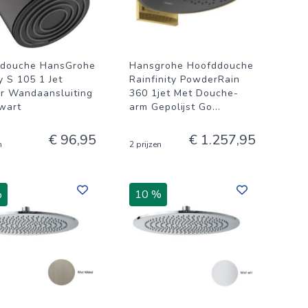
douche HansGrohe
Hansgrohe Hoofddouche
y S 105 1 Jet
Rainfinity PowderRain
r Wandaansluiting
360 1jet Met Douche-
wart
arm Gepolijst Go
...
€ 96,95
€ 1.257,95
n
2 prijzen
%
10 %