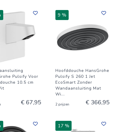
%
9 %
ansluiting
Hoofddouche HansGrohe
rohe Pulsify Voor
Pulsify S 260 1 Jet
douche 10.5 cm
EcoSmart Zonder
it
Wandaansluiting Mat
Wi
...
€ 67,95
€ 366,95
n
2 prijzen
%
17 %