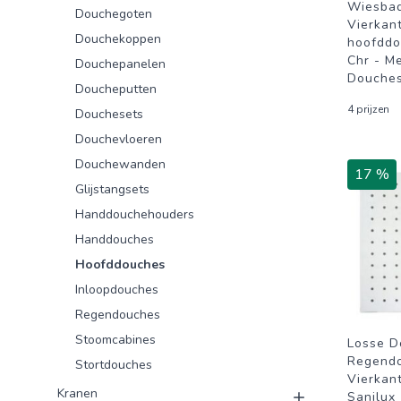
Wiesba
Douchegoten
Vierkan
Douchekoppen
hoofddo
Chr - M
Douchepanelen
Douche
Doucheputten
4 prijzen
Douchesets
Douchevloeren
Douchewanden
17 %
Glijstangsets
Handdouchehouders
Handdouches
Hoofddouches
Inloopdouches
Regendouches
Stoomcabines
Losse D
Regendo
Stortdouches
Vierkant
Kranen
Sanilux