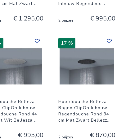
 cm Mat Zwart
...
Inbouw Regendouc
...
€ 1.295,00
€ 995,00
n
2 prijzen
%
17 %
douche Belleza
Hoofddouche Belleza
 ClipOn Inbouw
Bagno ClipOn Inbouw
douche Rond 44
Regendouche Rond 34
t Wit Bellezza
...
cm Mat Zwart Bellezz
...
€ 995,00
€ 870,00
n
2 prijzen