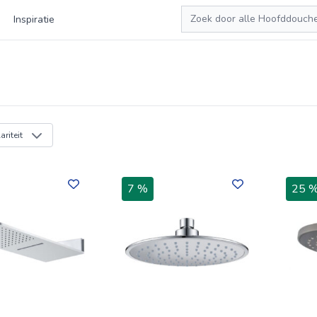
Zoeken
Inspiratie
riteit
7 %
25 