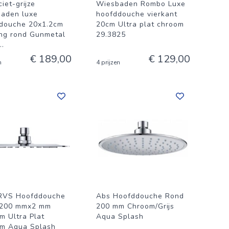
iet-grijze
Wiesbaden Rombo Luxe
aden luxe
hoofddouche vierkant
douche 20x1.2cm
20cm Ultra plat chroom
ng rond Gunmetal
29.3825
..
€ 189,00
€ 129,00
n
4 prijzen
RVS Hoofddouche
Abs Hoofddouche Rond
 200 mmx2 mm
200 mm Chroom/Grijs
m Ultra Plat
Aqua Splash
m Aqua Splash