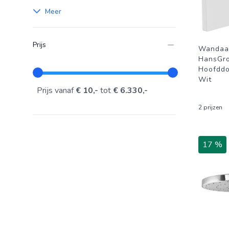
Meer
Prijs
Wandaan
HansGro
Hoofddo
Wit
Prijs vanaf
€ 10,-
tot
€ 6.330,-
2 prijzen
17 %