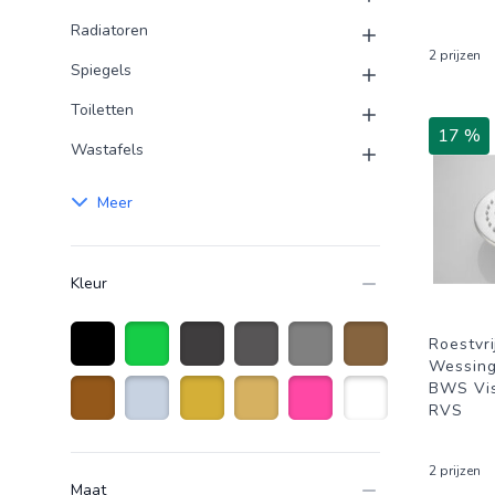
Radiatoren
2 prijzen
Spiegels
Toiletten
17 %
Wastafels
Meer
Kleur
Roestvri
Wessin
Zwart
Groen
Donkergrijs
Antraciet grijs
Grijs
Brons
BWS Vis
RVS
Bruin
Roestvrijstaal
Goud
Goudkleurig
Roze
Wit
2 prijzen
Maat