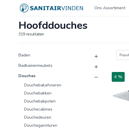
Logo sanitairvinden.nl
Ons Assortiment
Hoofddouches
319
resultaten
Product categorieën
Producten
Baden
Popula
Badkamermeubels
Douches
4 %
Douchebakafvoeren
Douchebakken
Douchebakpoten
Douchecabines
Douchedeuren
Douchegarnituren