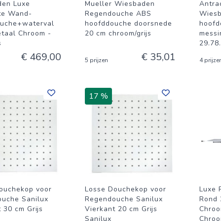
den Luxe
Mueller Wiesbaden
Antrac
te Wand-
Regendouche ABS
Wiesb
uche+waterval
hoofddouche doorsnede
hoofd
etaal Chroom -
20 cm chroom/grijs
messi
s
29.78
.
€ 469,00
€ 35,01
5 prijzen
4 prijze
17 %
ouchekop voor
Losse Douchekop voor
Luxe 
uche Sanilux
Regendouche Sanilux
Rond
 30 cm Grijs
Vierkant 20 cm Grijs
Chroo
Sanilux
Chroo