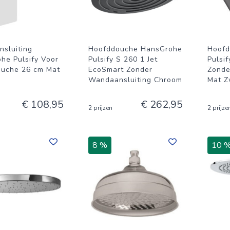
sluiting
Hoofddouche HansGrohe
Hoofd
he Pulsify Voor
Pulsify S 260 1 Jet
Pulsif
uche 26 cm Mat
EcoSmart Zonder
Zonde
Wandaansluiting Chroom
Mat Z
€ 108,95
€ 262,95
2 prijzen
2 prijze
8 %
10 