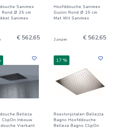
douche Sanimex
Hoofddouche Sanimex
ni Rond Ø 25 cm
Giulini Rond Ø 25 cm
ikkel Sanimex
Mat Wit Sanimex
€ 562,65
€ 562,65
n
2 prijzen
%
17 %
douche Belleza
Roestvrijstalen Bellezza
 ClipOn Inbouw
Bagno Hoofddouche
douche Vierkant
Belleza Bagno ClipOn