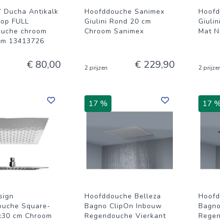
Y Ducha Antikalk
Hoofddouche Sanimex
Hoofd
op FULL
Giulini Rond 20 cm
Giuli
ouche chroom
Chroom Sanimex
Mat N
mm 13413726
€ 80,00
€ 229,90
2 prijzen
2 prijze
17 %
17 
sign
Hoofddouche Belleza
Hoofd
ouche Square-
Bagno ClipOn Inbouw
Bagno
x30 cm Chroom
Regendouche Vierkant
Regen