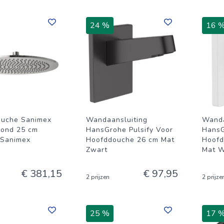
24 %
16 
ouche Sanimex
Wandaansluiting
Wanda
 Rond 25 cm
HansGrohe Pulsify Voor
HansG
 Sanimex
Hoofddouche 26 cm Mat
Hoofd
Zwart
Mat W
€ 381,15
€ 97,95
2 prijzen
2 prijze
25 %
17 