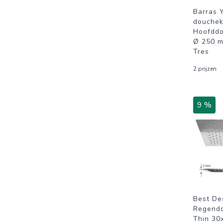
Barras 
douchek
Hoofdd
Ø 250 
Tres
2 prijzen
9 %
Best De
Regend
Thin 30