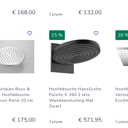
€ 168,00
€ 132,00
2 prijzen
25 %
28 
jstalen Boss &
Hoofddouche HansGrohe
Hoofd
g Hoofddouche
Pulsify S 260 2 Jets
Verni
ion Rond 20 cm
Wandaansluiting Mat
EcoSm
Zwart
€ 175,00
€ 571,95
2 prijzen
2 prijze