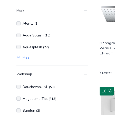
Merk
Alento
(1)
Aqua Splash
(16)
Hansgr
Aquasplash
(27)
Vernis 
Chroom
Meer
2 prijzen
Webshop
Douchezaak NL
(53)
16 %
Megadump Tiel
(313)
Sanifun
(2)