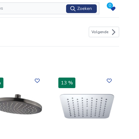
0
Zoeken
Volgende
%
13 %