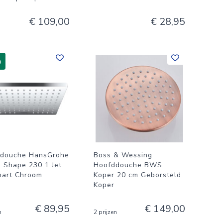
€ 109,00
€ 28,95
%
douche HansGrohe
Boss & Wessing
s Shape 230 1 Jet
Hoofddouche BWS
art Chroom
Koper 20 cm Geborsteld
Koper
€ 89,95
€ 149,00
n
2 prijzen