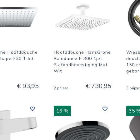
ohe Hoofddouche
Hoofddouche HansGrohe
Wiesb
Shape 230 1 Jet
Raindance E 300 1jet
douch
Plafondbevestiging Mat
150 c
Wit
gebor
€ 93,95
€ 730,95
2 prijzen
3 prijze
16 %
35 