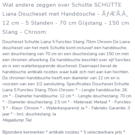
Wat andere zeggen over Schütte SCHÜTTE
Liana Doucheset met Handdouche - ÃƒÆ’Ã‚Â¸
12 cm - 5 Standen - 70 cm Glijstang - 150 cm
Slang - Chroom:
Doucheset Schutte Liana 5 Functies Stang 70cm Chroom De Liana
doucheset van het merk Schutte komt inclusief een handdouche,
een douchestang van 70 cm en een doucheslang van 150 cm met
een chromen afwerking. De handdouche beschikt over vijf functies
en is een waterbesparende doucheset. Daarnaast bevat de
handdouche antikalk nozzles waar kalk zich niet aan kan hechten.
De chromen handdouche heeft een diameter van 12 cm en is
voorzien van een 1/2 aansluiting. Specificaties Doucheset Schutte
Liana 5 Functies Stang 70cm Chroom: * - Lengte handdouche: 26
cm * - Diameter handdouche: 12 cm * - Lengte douchestang: 70 cm
* - Diameter douchestang: 2.5 cm * - Materiaal: Metaal * - Functies:
5 * - Kleur: Chroom * - Waterbesparend: Ja * - Fabrieks Garantie: 3
jaar * - Incl. doucheslang: Ja
Megadump Tiel
Bijzondere kenmerken * antikalk nozzles * 5 selecteerbare jets *