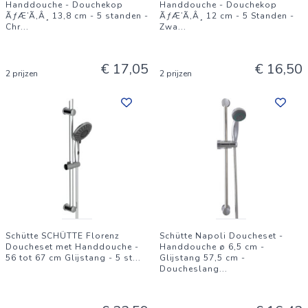
Handdouche - Douchekop
Handdouche - Douchekop
ÃƒÆ’Ã‚Â¸ 13,8 cm - 5 standen -
ÃƒÆ’Ã‚Â¸ 12 cm - 5 Standen -
Chr
...
Zwa
...
€ 17,05
€ 16,50
2 prijzen
2 prijzen
Schütte SCHÜTTE Florenz
Schütte Napoli Doucheset -
Doucheset met Handdouche -
Handdouche ø 6,5 cm -
56 tot 67 cm Glijstang - 5 st
...
Glijstang 57,5 cm -
Doucheslang
...