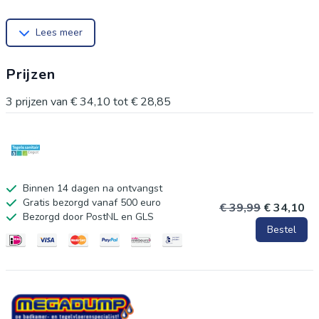
regelbaar (voor de montage) * flexibele doucheslang van
Lees meer
kunststof, lengte: ca. 150 cm * inclusief waterbesparende
pakking - tot wel 50% minder water verbruik * ½" (Ø ca. 1,9
Prijzen
cm) verbinding voor doucheslang * garantie: 3 jaar
3
prijzen van
€ 34,10
tot
€ 28,85
Binnen 14 dagen na ontvangst
Gratis bezorgd vanaf 500 euro
€ 39,99
€ 34,10
Bezorgd door PostNL en GLS
Bestel