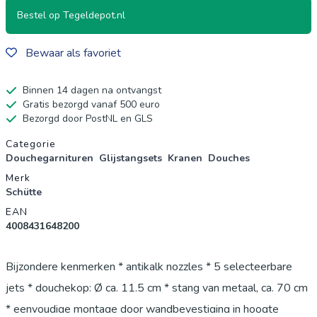
Bestel op Tegeldepot.nl
Bewaar als favoriet
Binnen 14 dagen na ontvangst
Gratis bezorgd vanaf 500 euro
Bezorgd door PostNL en GLS
Productgegevens
Categorie
Douchegarnituren
Glijstangsets
Kranen
Douches
Merk
Schütte
EAN
4008431648200
Bijzondere kenmerken * antikalk nozzles * 5 selecteerbare
jets * douchekop: Ø ca. 11.5 cm * stang van metaal, ca. 70 cm
* eenvoudige montage door wandbevestiging in hoogte