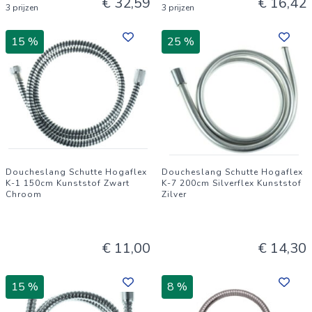
€ 32,59
€ 16,42
3 prijzen
3 prijzen
15 %
25 %
Doucheslang Schutte Hogaflex
Doucheslang Schutte Hogaflex
K-1 150cm Kunststof Zwart
K-7 200cm Silverflex Kunststof
Chroom
Zilver
€ 11,00
€ 14,30
15 %
8 %