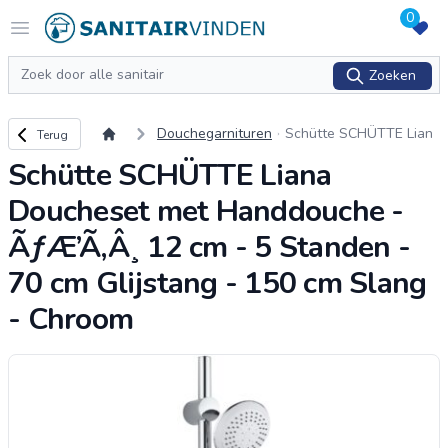
0
Logo sanitairvinden.nl
Open menu
Zoeken
Zoeken
Terug naar overzicht
Douchegarnituren
Schütte SCHÜTTE Lian
Terug
a Doucheset met Hand
Schütte SCHÜTTE Liana
douche - ÃƒÆ’Ã‚Â¸ 12
cm - 5 Standen - 70 cm
Doucheset met Handdouche -
Glijstang - 150
...
ÃƒÆ’Ã‚Â¸ 12 cm - 5 Standen -
70 cm Glijstang - 150 cm Slang
- Chroom