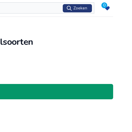
0
Zoeken
lsoorten