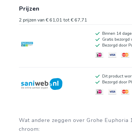
Als laatste is de handdouche voorzien van 3 straalsoort
Prijzen
deze voordelen maken de Grohe Euphoria handdouche da
Kleur: chroom * Aantal straalsoorten: 3 * Inclusief a
2
prijzen van
€ 61,01
tot
€ 67,71
zorgt voor een volle douchestraal en daarmee optimaal 
Binnen 14 dage
standaard doucheslangen. * Eenvoudig te onderhouden 
Gratis bezorgd 
douche kalkvrij en garandeert een langere levensduur
Bezorgd door P
de chroomlaag beschermd.
Dit product wor
Bezorgd door 
Wat andere zeggen over Grohe Euphoria 
chroom: