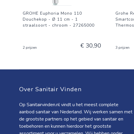
GROHE Euphoria Mono 110
Grohe R
Douchekop - Ø 11 cm - 1
Smartco
straalsoort - chroom - 27265000
Thermost
€ 30,90
2 prijzen
3 prijzen
Over Sanitair Vinden
Op Sanitairvinden.nl vindt u het meest complete
aanbod sanitair van Nederland. Wij werken samen met
de grootste partners op het gebied van sanitair en
toebehoren en kunnen hierdoor het grootste
assortiment voor u verzamelen. Wij hebben onder