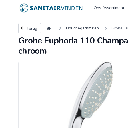
Logo sanitairvinden.nl
Ons Assortiment
Terug naar overzicht
Douchegarnituren
Grohe Eu
Terug
Grohe Euphoria 110 Champag
chroom