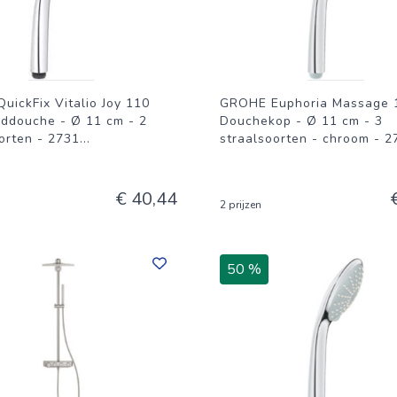
ickFix Vitalio Joy 110
GROHE Euphoria Massage 
ddouche - Ø 11 cm - 2
Douchekop - Ø 11 cm - 3
orten - 2731
...
straalsoorten - chroom - 2
€ 40,44
2 prijzen
50 %