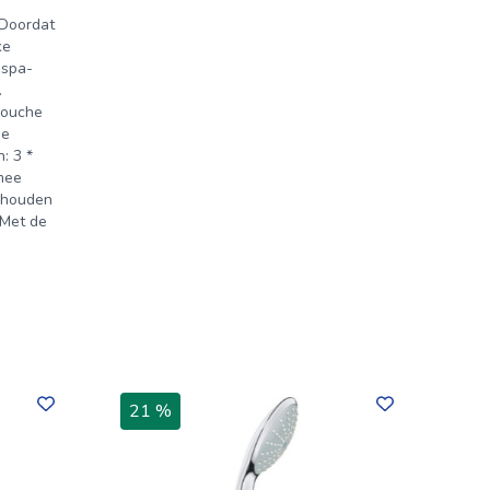
 Doordat
ke
 spa-
.
douche
he
: 3 *
mee
erhouden
 Met de
21 %