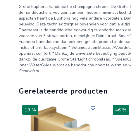
Grohe Euphoria handdouche champagne chroom De Grohe Eup
de handdouche is voorzien van een modern, minimalistisch d
aspecten heeft de Euphoria nog vele andere voordelen. Da
beleving. Deze techniek zorgt er bovendien voor dat je altijd
Daarnaast is de handdouche eenvoudig te onderhouden dank
voorzien van 3 straalsoorten, namelijk de Rain straal, Sma
Euphoria handdouche dan ook een geliefd product in de badk
Inclusief anti-kalksysteem * Volumestroomklasse: AVoorde
optimaal comfort. * Dankzij de universele bevestiging pas
dankzij de duurzame Grohe StarLight chroomlaag. * SpeedCl
Inner WaterGuide wordt de handdouche nooit te warm en 
Saniweb.nl
Gerelateerde producten
19 %
46 %