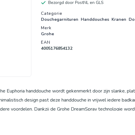
Bezorgd door PostNL en GLS
Productgegevens
Categorie
Douchegarnituren
Handdouches
Kranen
Do
Merk
Grohe
EAN
4005176854132
 Euphoria handdouche wordt gekenmerkt door zijn slanke, plat
imalistisch design past deze handdouche in vrijwel iedere badka
andere voordelen. Dankzij de Grohe DreamSpray technologie word
ovendien voor dat je altijd profiteert van een gelijkmatige wate
envoudig te onderhouden dankzij de duurzame Grohe StarLight ch