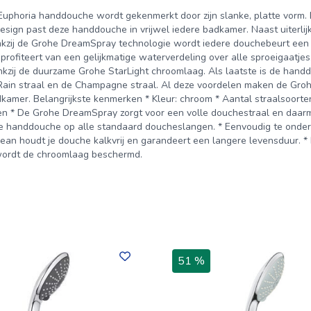
horia handdouche wordt gekenmerkt door zijn slanke, platte vorm.
esign past deze handdouche in vrijwel iedere badkamer. Naast uiterlij
nkzij de Grohe DreamSpray technologie wordt iedere douchebeurt een
 profiteert van een gelijkmatige waterverdeling over alle sproeigaatjes
zij de duurzame Grohe StarLight chroomlaag. Als laatste is de hand
rtRain straal en de Champagne straal. Al deze voordelen maken de Gro
amer. Belangrijkste kenmerken * Kleur: chroom * Aantal straalsoorten
len * De Grohe DreamSpray zorgt voor een volle douchestraal en daar
t de handdouche op alle standaard doucheslangen. * Eenvoudig te ond
ean houdt je douche kalkvrij en garandeert een langere levensduur. *
wordt de chroomlaag beschermd.
51 %