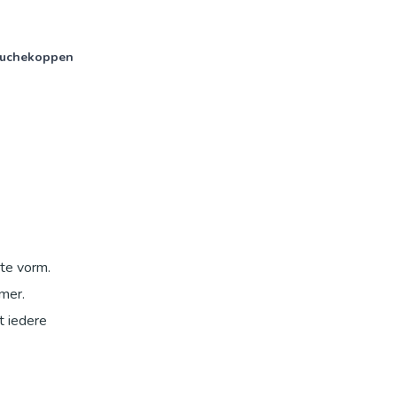
uchekoppen
te vorm.
mer.
t iedere
rverdeling
roomlaag.