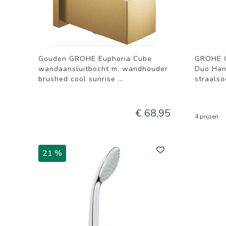
Gouden GROHE Euphoria Cube
GROHE Qu
wandaansluitbocht m. wandhouder
Duo Han
brushed cool sunrise
...
straalso
€ 68,95
4 prijzen
21 %