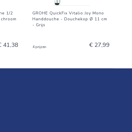
he 1/2
GROHE QuickFix Vitalio Joy Mono
r chroom
Handdouche - Douchekop Ø 11 cm
- Grijs
€ 41,38
€ 27,99
4 prijzen