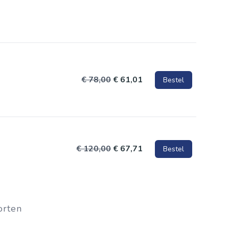
raal. Al
rken *
reamSpray
 op alle
houdt je
en wordt
€ 78,00
€ 61,01
Bestel
€ 120,00
€ 67,71
Bestel
orten