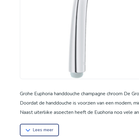
Grohe Euphoria handdouche champagne chroom De Grohe
Doordat de handdouche is voorzien van een modern, min
Naast uiterlijke aspecten heeft de Euphoria nog vele 
douchebeurt een spa-beleving. Deze techniek zorgt er b
Lees meer
over alle sproeigaatjes. Daarnaast is de handdouche e