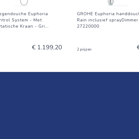
egendouche Euphoria
GROHE Euphoria handdouc
ntrol System - Met
Rain inclusief sprayDimme
atische Kraan - Gri
...
27220000
€ 1.199,20
2 prijzen