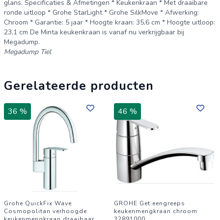
glans. Specificaties & Afmetingen * Keukenkraan * Met draaibare
standaard minimaal 3 jaar garantie zit op je aankoop via
ronde uitloop * Grohe StarLight * Grohe SilkMove * Afwerking:
Chroom * Garantie: 5 jaar * Hoogte kraan: 35,6 cm * Hoogte uitloop:
Saniweb? Benieuwd naar een ander design, maar wel met de
23,1 cm De Minta keukenkraan is vanaf nu verkrijgbaar bij
hoogwaardige kwaliteit van Grohe? Bekijk dan het overzicht
Megadump.
Megadump Tiel
van alle Grohe keukenkranen en vind het model dat bij jou
past.
Gerelateerde producten
36 %
46 %
Grohe QuickFix Wave
GROHE Get eengreeps
Cosmopolitan verhoogde
keukenmengkraan chroom
keukenmengkraan draaibaar
32891000