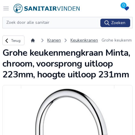
0
Logo sanitairvinden.nl
Open menu
Zoeken
Zoeken
Terug naar overzicht
Kranen
Keukenkranen
Grohe keukenm
Terug
engkraan Minta,
Grohe keukenmengkraan Minta,
chroom, voorspr
ong uitloop 223
chroom, voorsprong uitloop
mm, hoogte uitl
oop 231mm
223mm, hoogte uitloop 231mm