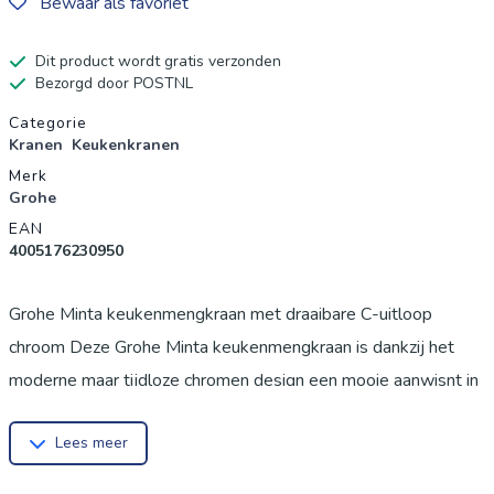
Bewaar als favoriet
Dit product wordt gratis verzonden
Bezorgd door POSTNL
Productgegevens
Categorie
Kranen
Keukenkranen
Merk
Grohe
EAN
4005176230950
Grohe Minta keukenmengkraan met draaibare C-uitloop
chroom Deze Grohe Minta keukenmengkraan is dankzij het
moderne maar tijdloze chromen design een mooie aanwisnt in
je keuken. Naast de strakke uitstraling kenmerkt deze
Lees meer
keukenkraan zich door de hoge functionaliteit. Hoge C-
vormige uitloop Om soepel en veilig in de weer te gaan in de