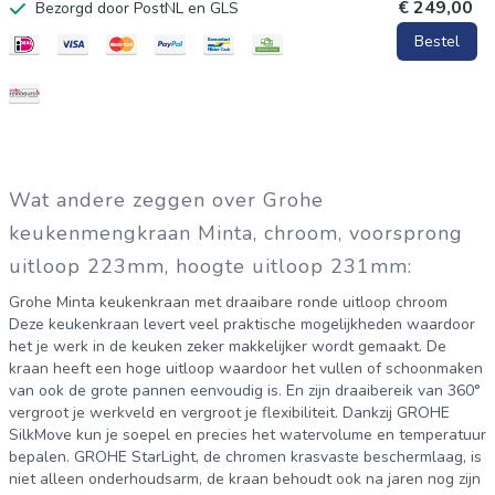
€ 249,00
Bezorgd door PostNL en GLS
minuten Deze eengreeps keukenkraan heb je dankzij het
Bestel
snelmontagesysteem in slechts enkele minuten gemonteerd.
De flexibele aansluitslangen worden meegeleverd. Zo geef je
jouw keuken in no time een stijlvolle upgrade. Belangrijkste
kenmerken * Eéngreeps keukenmengkraan * Krasbestendige
Grohe StarLight afwerking in chroom * Verhoogde C-uitloop:
Wat andere zeggen over Grohe
voorsprong van 22,3 cm en totale opbouwhoogte van 35,6
keukenmengkraan Minta, chroom, voorsprong
cm * Draaibaar met een instelbaar zwenkbereik van 0°, 150°
uitloop 223mm, hoogte uitloop 231mm:
en 360° * Lichte bediening van de kraan dankzij de Grohe
Grohe Minta keukenkraan met draaibare ronde uitloop chroom
SilkMove technologie * Inclusief flexibele aansluitslangen *
Deze keukenkraan levert veel praktische mogelijkheden waardoor
het je werk in de keuken zeker makkelijker wordt gemaakt. De
Snelmontagesysteem met eenvoudige handleidingGrohe
kraan heeft een hoge uitloop waardoor het vullen of schoonmaken
keukenmengkraan kopen? Standaard minimaal 3 jaar garantie
van ook de grote pannen eenvoudig is. En zijn draaibereik van 360°
vergroot je werkveld en vergroot je flexibiliteit. Dankzij GROHE
Ervaar het gemak, de technologie en duurzaamheid van Grohe
SilkMove kun je soepel en precies het watervolume en temperatuur
nu zelf thuis met een nieuwe keukenkraan. Wist je dat je
bepalen. GROHE StarLight, de chromen krasvaste beschermlaag, is
niet alleen onderhoudsarm, de kraan behoudt ook na jaren nog zijn
bestelling vanaf €50 gratis thuisbezorgd wordt en er