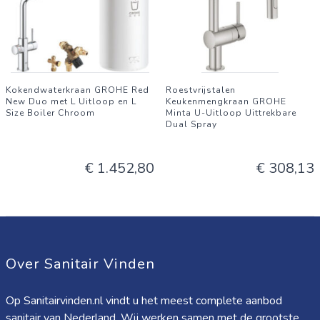
Kokendwaterkraan GROHE Red
Roestvrijstalen
New Duo met L Uitloop en L
Keukenmengkraan GROHE
Size Boiler Chroom
Minta U-Uitloop Uittrekbare
Dual Spray
€ 1.452,80
€ 308,13
Over Sanitair Vinden
Op Sanitairvinden.nl vindt u het meest complete aanbod
sanitair van Nederland. Wij werken samen met de grootste