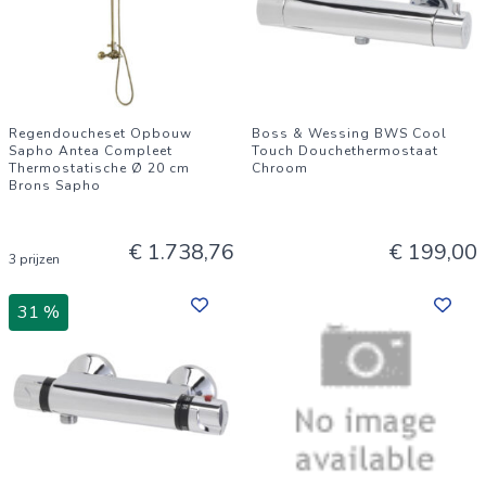
Regendoucheset Opbouw
Boss & Wessing BWS Cool
Sapho Antea Compleet
Touch Douchethermostaat
Thermostatische Ø 20 cm
Chroom
Brons Sapho
€ 1.738,76
€ 199,00
3 prijzen
31 %