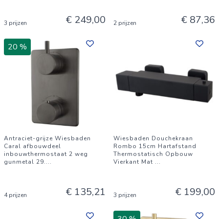
€ 249,00
€ 87,36
3 prijzen
2 prijzen
20 %
Antraciet-grijze Wiesbaden
Wiesbaden Douchekraan
Caral afbouwdeel
Rombo 15cm Hartafstand
inbouwthermostaat 2 weg
Thermostatisch Opbouw
gunmetal 29.
...
Vierkant Mat
...
€ 135,21
€ 199,00
4 prijzen
3 prijzen