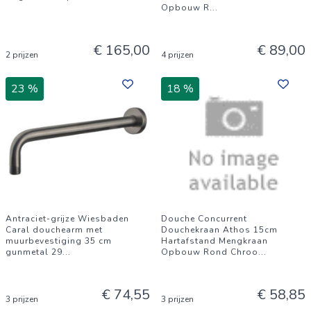
Opbouw R
...
€ 165,00
€ 89,00
2 prijzen
4 prijzen
23 %
18 %
Antraciet-grijze Wiesbaden
Douche Concurrent
Caral douchearm met
Douchekraan Athos 15cm
muurbevestiging 35 cm
Hartafstand Mengkraan
gunmetal 29
...
Opbouw Rond Chroo
...
€ 74,55
€ 58,85
3 prijzen
3 prijzen