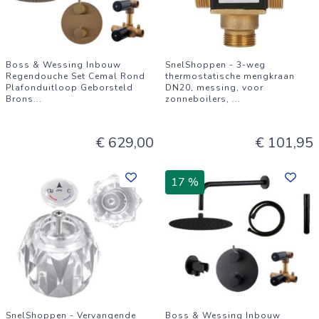
Boss & Wessing Inbouw
SnelShoppen - 3-weg
Regendouche Set Cemal Rond
thermostatische mengkraan
Plafonduitloop Geborsteld
DN20, messing, voor
Brons
...
zonneboilers,
...
€ 629,00
€ 101,95
17 %
SnelShoppen - Vervangende
Boss & Wessing Inbouw