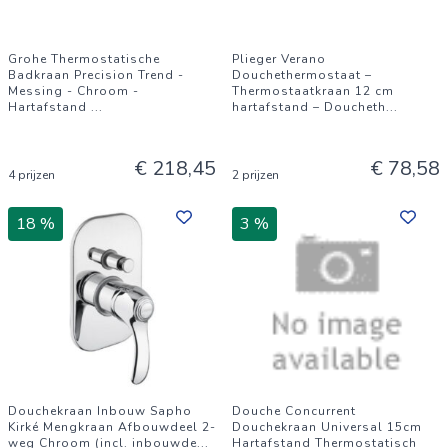
Grohe Thermostatische
Plieger Verano
Badkraan Precision Trend -
Douchethermostaat –
Messing - Chroom -
Thermostaatkraan 12 cm
Hartafstand
...
hartafstand – Doucheth
...
€ 218,45
€ 78,58
4 prijzen
2 prijzen
18 %
3 %
Douchekraan Inbouw Sapho
Douche Concurrent
Kirké Mengkraan Afbouwdeel 2-
Douchekraan Universal 15cm
weg Chroom (incl. inbouwde
...
Hartafstand Thermostatisch