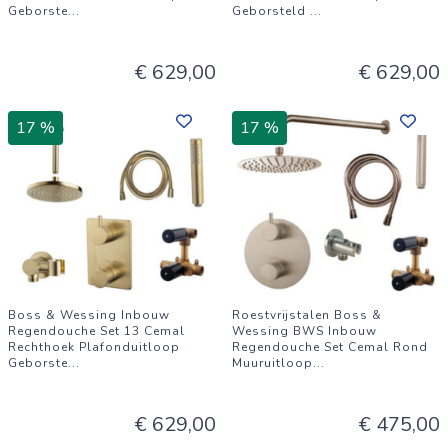
Geborste
...
Geborsteld
...
€ 629,00
€ 629,00
17 %
17 %
Boss & Wessing Inbouw
Roestvrijstalen Boss &
Regendouche Set 13 Cemal
Wessing BWS Inbouw
Rechthoek Plafonduitloop
Regendouche Set Cemal Rond
Geborste
...
Muuruitloop
...
€ 629,00
€ 475,00