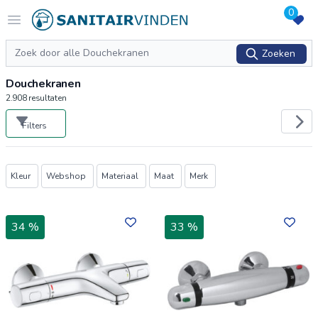
0
Logo sanitairvinden.nl
Open menu
Zoeken
Zoeken
Douchekranen
2.908
resultaten
Filters
Producten
Kleur
Webshop
Materiaal
Maat
Merk
34 %
33 %