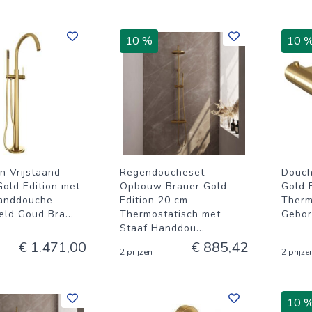
10 %
10 
n Vrijstaand
Regendoucheset
Douch
Gold Edition met
Opbouw Brauer Gold
Gold 
anddouche
Edition 20 cm
Therm
eld Goud Bra
...
Thermostatisch met
Gebor
Staaf Handdou
...
€ 1.471,00
€ 885,42
2 prijzen
2 prijze
10 