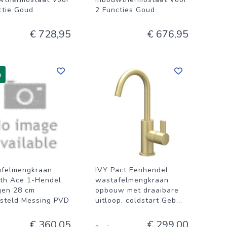
ctie Goud
2 Functies Goud
€ 728,95
€ 676,95
%
felmengkraan
IVY Pact Eenhendel
th Ace 1-Hendel
wastafelmengkraan
en 28 cm
opbouw met draaibare
steld Messing PVD
uitloop, coldstart Geb
...
€ 360,05
€ 299,00