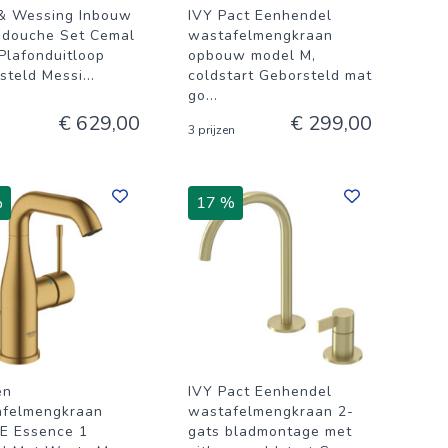
& Wessing Inbouw
IVY Pact Eenhendel
douche Set Cemal
wastafelmengkraan
Plafonduitloop
opbouw model M,
steld Messi
...
coldstart Geborsteld mat
go
...
€ 629,00
€ 299,00
3 prijzen
%
17 %
en
IVY Pact Eenhendel
felmengkraan
wastafelmengkraan 2-
 Essence 1
gats bladmontage met