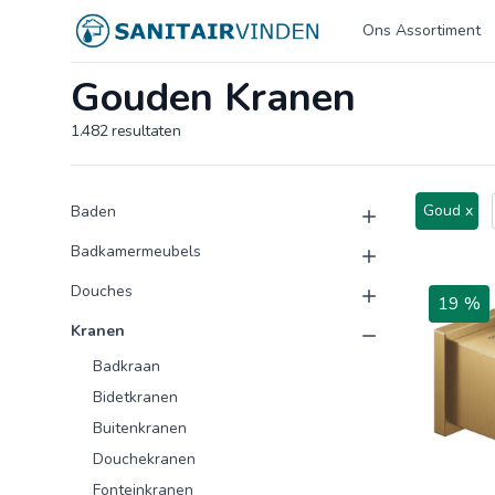
Logo sanitairvinden.nl
Ons Assortiment
Gouden Kranen
1.482
resultaten
Product categorieën
Producten
Goud x
Baden
Badkamermeubels
Douches
19 %
Kranen
Badkraan
Bidetkranen
Buitenkranen
Douchekranen
Fonteinkranen