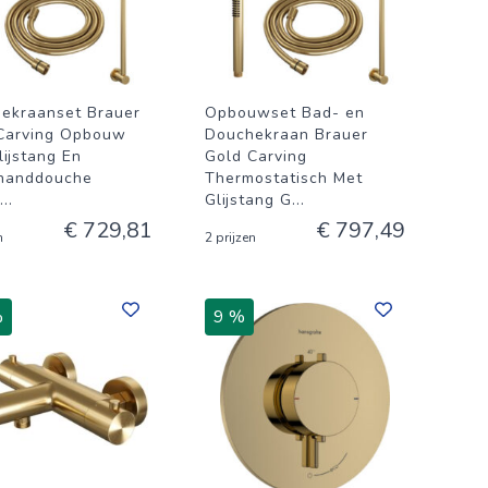
ekraanset Brauer
Opbouwset Bad- en
Carving Opbouw
Douchekraan Brauer
lijstang En
Gold Carving
handdouche
Thermostatisch Met
...
Glijstang G
...
€ 729,81
€ 797,49
n
2 prijzen
%
9 %