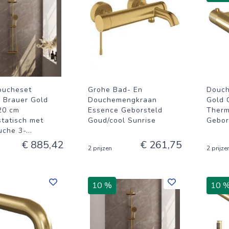
oucheset
Grohe Bad- En
Douch
Brauer Gold
Douchemengkraan
Gold 
 20 cm
Essence Geborsteld
Therm
tatisch met
Goud/cool Sunrise
Gebor
che 3-
...
€ 885,42
€ 261,75
2 prijzen
2 prijze
10 %
10 