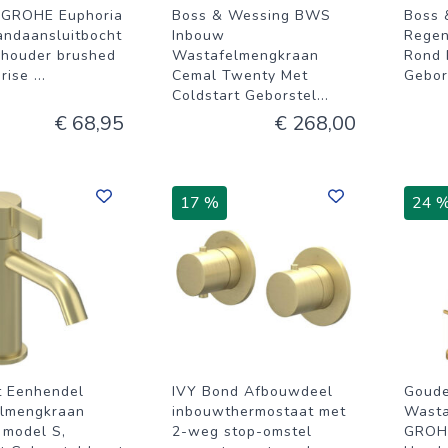
 GROHE Euphoria
Boss & Wessing BWS
Boss 
ndaansluitbocht
Inbouw
Regen
houder brushed
Wastafelmengkraan
Rond 
nrise
...
Cemal Twenty Met
Gebor
Coldstart Geborstel
...
€ 68,95
€ 268,00
17 %
24 
t Eenhendel
IVY Bond Afbouwdeel
Goud
lmengkraan
inbouwthermostaat met
Wasta
model S,
2-weg stop-omstel
GROHE