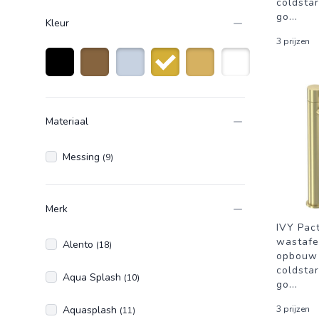
coldsta
go
...
Kleur
3 prijzen
Zwart
Brons
Roestvrijstaal
Goud
Goudkleurig
Wit
Materiaal
Messing
(9)
Merk
IVY Pac
wastafe
Alento
(18)
opbouw 
coldsta
Aqua Splash
(10)
go
...
Aquasplash
3 prijzen
(11)