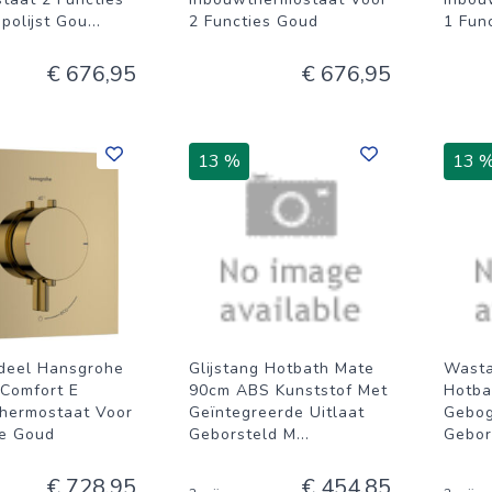
polijst Gou
...
2 Functies Goud
1 Fun
€ 676,95
€ 676,95
13 %
13 
deel Hansgrohe
Glijstang Hotbath Mate
Wasta
 Comfort E
90cm ABS Kunststof Met
Hotba
hermostaat Voor
Geïntegreerde Uitlaat
Gebog
ie Goud
Geborsteld M
...
Gebor
€ 728,95
€ 454,85