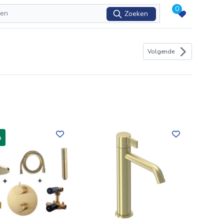
0
Zoeken
Volgende
%