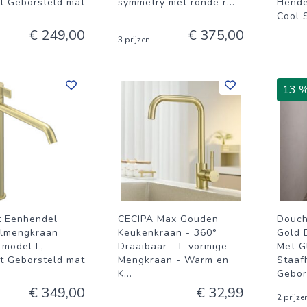
rt Geborsteld mat
symmetry met ronde r
...
Hende
Cool 
€ 249,00
€ 375,00
3 prijzen
13 
t Eenhendel
CECIPA Max Gouden
Douch
lmengkraan
Keukenkraan - 360°
Gold 
model L,
Draaibaar - L-vormige
Met G
rt Geborsteld mat
Mengkraan - Warm en
Staaf
K
...
Gebor
€ 349,00
€ 32,99
2 prijze