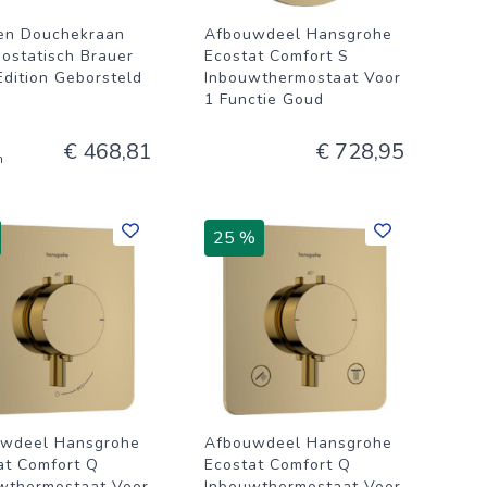
en Douchekraan
Afbouwdeel Hansgrohe
ostatisch Brauer
Ecostat Comfort S
Edition Geborsteld
Inbouwthermostaat Voor
1 Functie Goud
€ 468,81
€ 728,95
n
25 %
wdeel Hansgrohe
Afbouwdeel Hansgrohe
at Comfort Q
Ecostat Comfort Q
wthermostaat Voor
Inbouwthermostaat Voor