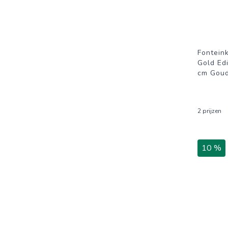
Fontein
Gold Ed
cm Goud
2 prijzen
10 %