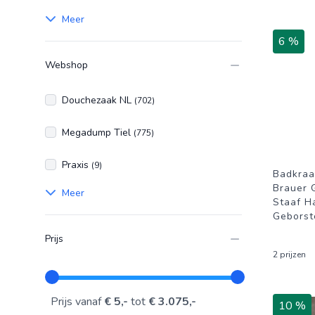
Meer
6 %
Webshop
Douchezaak NL
(702)
Megadump Tiel
(775)
Praxis
(9)
Badkraa
Brauer 
Meer
Staaf H
Geborst
Prijs
2 prijzen
Prijs vanaf
€ 5,-
tot
€ 3.075,-
10 %