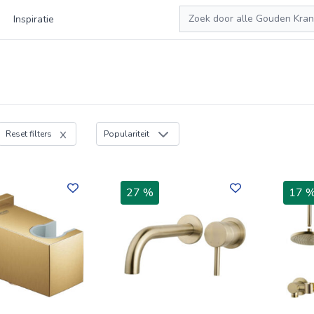
Zoeken
Inspiratie
Reset filters
Populariteit
27 %
17 