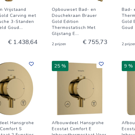
n Vrijstaand
Opbouwset Bad- en
Bad- 
Gold Carving met
Douchekraan Brauer
Therm
uche 3-Standen
Gold Edition
Gold 
eld Goud
...
Thermostatisch Met
Goud
Glijstang E
...
€ 1.438,64
€ 755,73
2 prijzen
2 prijze
25 %
9 %
deel Hansgrohe
Afbouwdeel Hansgrohe
Afbou
 Comfort S
Ecostat Comfort E
Ecost
taat 2 Functies
Inbouwthermostaat Voor
Inbou