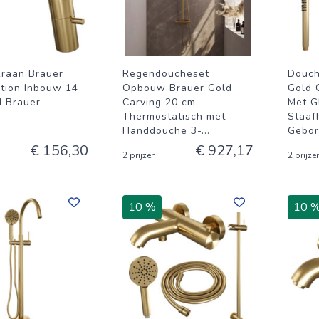
kraan Brauer
Regendoucheset
Douch
ition Inbouw 14
Opbouw Brauer Gold
Gold 
 Brauer
Carving 20 cm
Met G
Thermostatisch met
Staaf
Handdouche 3-
...
Gebor
€ 156,30
€ 927,17
2 prijzen
2 prijze
10 %
10 