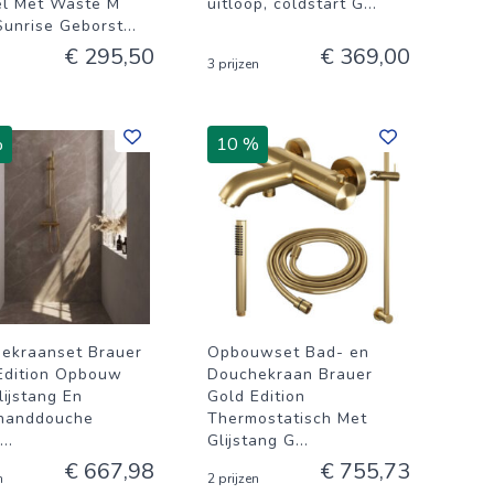
l Met Waste M
uitloop, coldstart G
...
Sunrise Geborst
...
€ 295,50
€ 369,00
3 prijzen
%
10 %
ekraanset Brauer
Opbouwset Bad- en
Edition Opbouw
Douchekraan Brauer
lijstang En
Gold Edition
handdouche
Thermostatisch Met
...
Glijstang G
...
€ 667,98
€ 755,73
n
2 prijzen