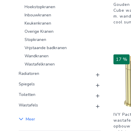
Gouden
Hoekstopkranen
Cube wa
Inbouwkranen
m. wand
cool su
Keukenkranen
Overige Kranen
Stopkranen
Vrijstaande badkranen
Wandkranen
17 %
Wastafelkranen
Radiatoren
Spiegels
Toiletten
Wastafels
IVY Pac
Meer
wastafe
opbouw 