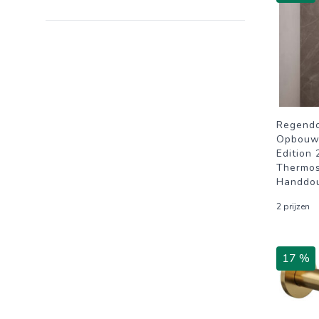
Regend
Opbouw 
Edition
Thermos
Handdou
2 prijzen
17 %