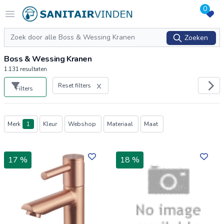
0
Logo sanitairvinden.nl
Open menu
Zoeken
Zoeken
Boss & Wessing Kranen
1.131
resultaten
Reset filters
Filters
Producten
Merk
1
Kleur
Webshop
Materiaal
Maat
17 %
18 %