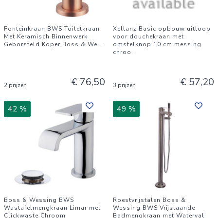
Fonteinkraan BWS Toiletkraan
Xellanz Basic opbouw uitloop
Met Keramisch Binnenwerk
voor douchekraan met
Geborsteld Koper Boss & We
...
omstelknop 10 cm messing
chroo
...
€ 76,50
€ 57,20
2 prijzen
3 prijzen
42 %
49 %
Boss & Wessing BWS
Roestvrijstalen Boss &
Wastafelmengkraan Limar met
Wessing BWS Vrijstaande
Clickwaste Chroom
Badmengkraan met Waterval