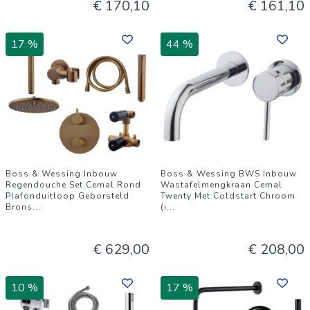
€ 170,10
€ 161,10
17 %
44 %
Boss & Wessing Inbouw
Boss & Wessing BWS Inbouw
Regendouche Set Cemal Rond
Wastafelmengkraan Cemal
Plafonduitloop Geborsteld
Twenty Met Coldstart Chroom
Brons
...
(i
...
€ 629,00
€ 208,00
10 %
17 %