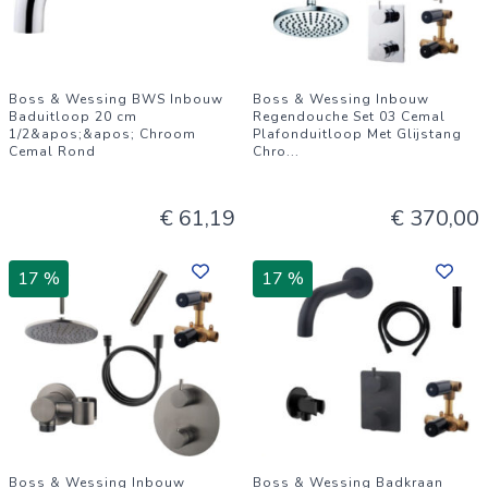
Boss & Wessing BWS Inbouw
Boss & Wessing Inbouw
Baduitloop 20 cm
Regendouche Set 03 Cemal
1/2&apos;&apos; Chroom
Plafonduitloop Met Glijstang
Cemal Rond
Chro
...
€ 61,19
€ 370,00
17 %
17 %
Boss & Wessing Inbouw
Boss & Wessing Badkraan