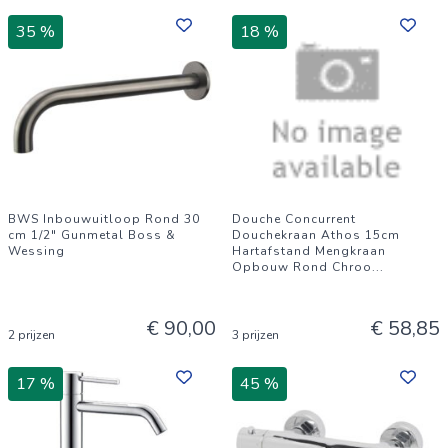
35 %
18 %
BWS Inbouwuitloop Rond 30
Douche Concurrent
cm 1/2" Gunmetal Boss &
Douchekraan Athos 15cm
Wessing
Hartafstand Mengkraan
Opbouw Rond Chroo
...
€ 90,00
€ 58,85
2 prijzen
3 prijzen
17 %
45 %