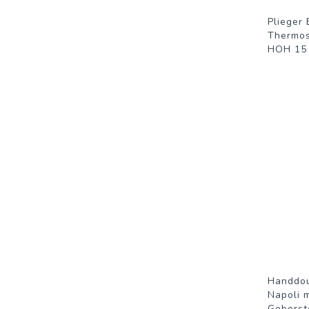
Plieger
Thermos
HOH 15
Handdou
Napoli 
Geborst