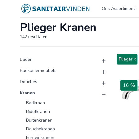
Logo sanitairvinden.nl
Ons Assortiment
Plieger Kranen
142
resultaten
Product categorieën
Producten
Plieger x
Baden
Badkamermeubels
Douches
16 %
Kranen
Badkraan
Bidetkranen
Buitenkranen
Douchekranen
Fonteinkranen