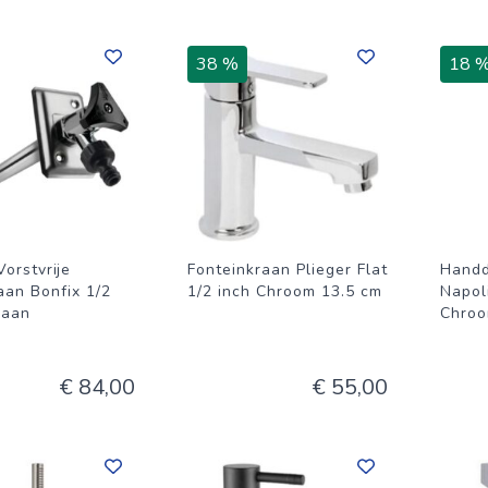
38 %
18 
Vorstvrije
Fonteinkraan Plieger Flat
Handd
aan Bonfix 1/2
1/2 inch Chroom 13.5 cm
Napol
raan
Chro
€ 84,00
€ 55,00