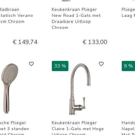
 Badkraan
Keukenkraan Plieger
Pliege
tatisch Verano
New Road 1-Gats met
Laag 
 cm Chroom
Draaibare Uitloop
Chroom
€ 149,74
€ 133,00
33 %
8 %
che Plieger
Keukenkraan Plieger
Handd
met 3 standen
Claire 1-Gats met Hoge
Napol
eld Chroom
Uitloop Chroom
Mat Z