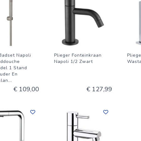
 Badset Napoli
Plieger Fonteinkraan
Pliege
nddouche
Napoli 1/2 Zwart
Wasta
del 1 Stand
uder En
slan
...
€ 109,00
€ 127,99