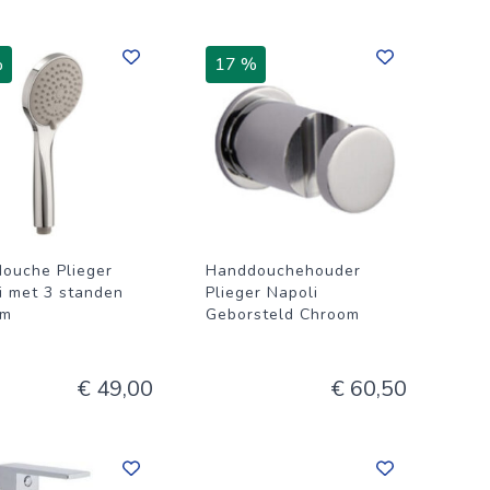
%
17 %
ouche Plieger
Handdouchehouder
i met 3 standen
Plieger Napoli
om
Geborsteld Chroom
€ 49,00
€ 60,50