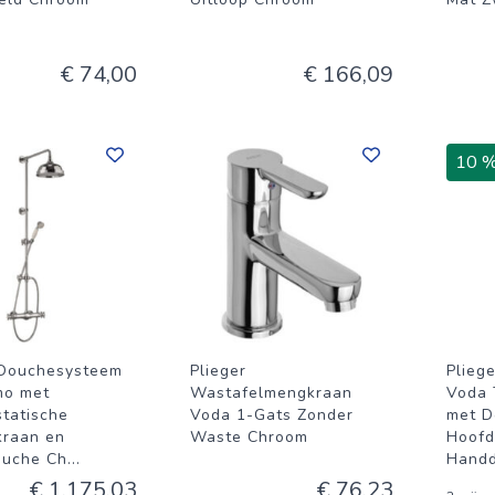
€ 74,00
€ 166,09
10 
 Douchesysteem
Plieger
Plieg
mo met
Wastafelmengkraan
Voda 
tatische
Voda 1-Gats Zonder
met D
raan en
Waste Chroom
Hoofd
ouche Ch
...
Hand
€ 1.175,03
€ 76,23