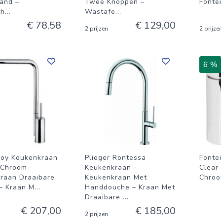
tand –
Twee Knoppen –
Fonte
th
...
Wastafe
...
€ 78,58
€ 129,00
2 prijzen
2 prijze
6 %
 Joy Keukenkraan
Plieger Rontessa
Fonte
 Chroom –
Keukenkraan –
Clear 
raan Draaibare
Keukenkraan Met
Chro
 – Kraan M
...
Handdouche – Kraan Met
Draaibare
...
€ 207,00
€ 185,00
2 prijzen