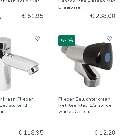
inkraan Koud Wat
...
Handdouche – Kraan Met
Draaibare
...
€ 51,95
€ 238,00
n
57 %
inkraan Plieger
Plieger Beluchterkraan
Zelfsluitend
Met Keerklep 1/2 zonder
om
wartel Chroom
€ 118,95
€ 12,20