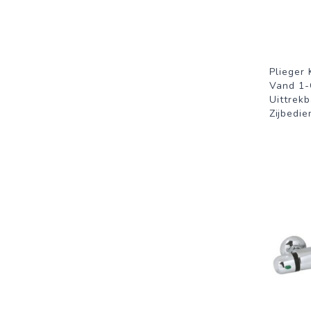
Plieger
Vand 1-
Uittrek
Zijbedi