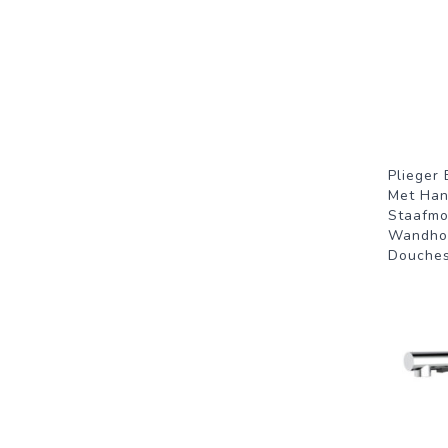
Plieger
Met Ha
Staafmo
Wandho
Douche