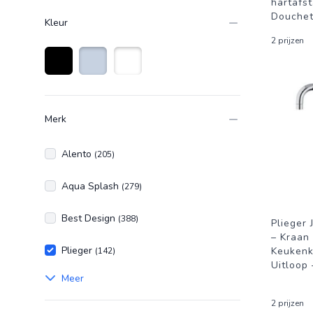
hartafs
Douche
Kleur
2 prijzen
Zwart
Roestvrijstaal
Wit
Merk
Alento
(205)
Aqua Splash
(279)
Best Design
(388)
Plieger
– Kraan
Plieger
Keukenk
(142)
Uitloop
Meer
2 prijzen