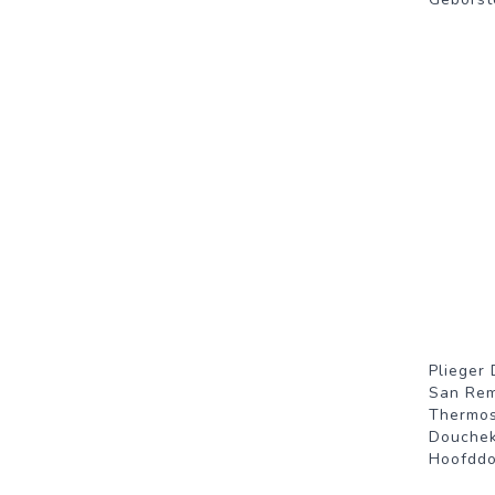
Plieger
San Re
Thermos
Douchek
Hoofdd