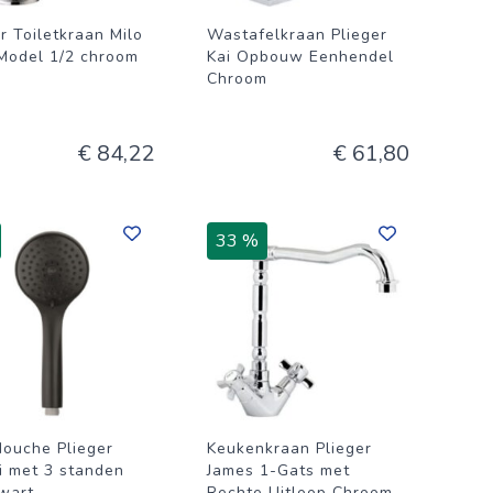
r Toiletkraan Milo
Wastafelkraan Plieger
Model 1/2 chroom
Kai Opbouw Eenhendel
Chroom
€ 84,22
€ 61,80
33 %
ouche Plieger
Keukenkraan Plieger
i met 3 standen
James 1-Gats met
wart
Rechte Uitloop Chroom