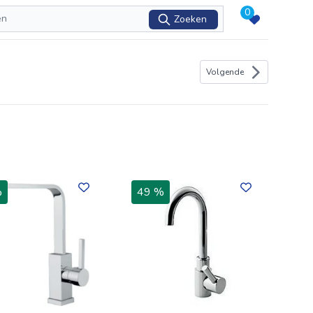
0
Zoeken
Volgende
%
49 %