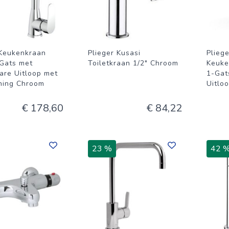
 Keukenkraan
Plieger Kusasi
Pliege
Gats met
Toiletkraan 1/2" Chroom
Keuke
bare Uitloop met
1-Gat
ening Chroom
Uitlo
€ 178,60
€ 84,22
23 %
42 