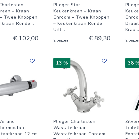
 Charleston
Plieger Start
Plieg
raan – Kraan
Keukenkraan – Kraan
Keuke
 – Twee Knoppen
Chroom – Twee Knoppen
Chroo
nkraan Ronde
...
– Keukenkraan Ronde
Draai
Uitl
...
Kraa
..
€ 102,00
€ 89,30
2 prijzen
2 prijze
13 %
38 
 Verano
Plieger Charleston
Zilver
hermostaat –
Wastafelkraan –
Toile
taatkraan 12 cm
Wastafelkraan Chroom –
Fonte