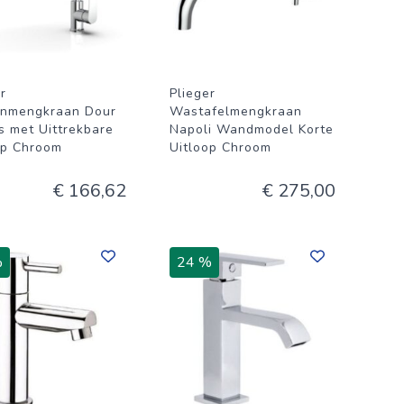
r
Plieger
nmengkraan Dour
Wastafelmengkraan
s met Uittrekbare
Napoli Wandmodel Korte
op Chroom
Uitloop Chroom
€ 166,62
€ 275,00
%
24 %