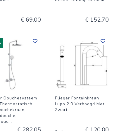
€ 69,00
€ 152,70
%
er Douchesysteem
Plieger Fonteinkraan
Thermostatisch
Lupo 2.0 Verhoogd Mat
ouchekraan,
Zwart
douche,
douc
...
€ 282,05
€ 120,00