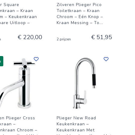
er Square
Zilveren Plieger Pico
nkraan – Kraan
Toiletkraan – Kraan
m – Keukenkraan
Chroom – Eén Knop –
bare Uitloop –
Kraan Messing – To
...
.
€ 220,00
€ 51,95
n
2 prijzen
%
en Plieger Cross
Plieger New Road
tkraan –
Keukenkraan –
inkraan Chroom –
Keukenkraan Met