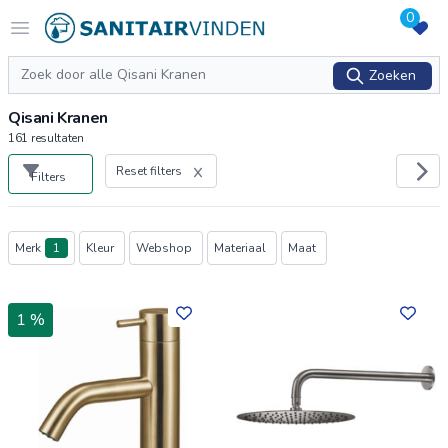
0
Logo sanitairvinden.nl
Open menu
Zoeken
Zoeken
Qisani Kranen
161
resultaten
Reset filters
Filters
Producten
Merk
1
Kleur
Webshop
Materiaal
Maat
1 %