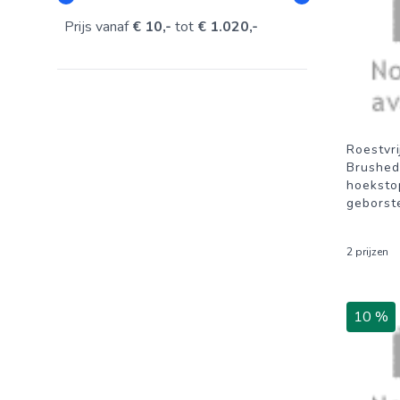
Prijs vanaf
€ 10,-
tot
€ 1.020,-
Roestvri
Brushed
hoeksto
geborst
2 prijzen
10 %