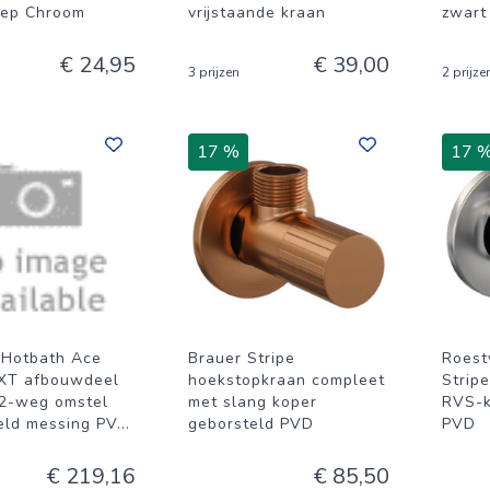
eep Chroom
vrijstaande kraan
zwart
€ 24,95
€ 39,00
3 prijzen
2 prijze
17 %
17 
Hotbath Ace
Brauer Stripe
Roest
XT afbouwdeel
hoekstopkraan compleet
Strip
2-weg omstel
met slang koper
RVS-k
eld messing PV
...
geborsteld PVD
PVD
€ 219,16
€ 85,50