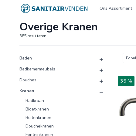
Logo sanitairvinden.nl
Ons Assortiment
Overige Kranen
385
resultaten
Product categorieën
Producten
Baden
Popula
Badkamermeubels
Douches
35 %
Kranen
Badkraan
Bidetkranen
Buitenkranen
Douchekranen
Fonteinkranen