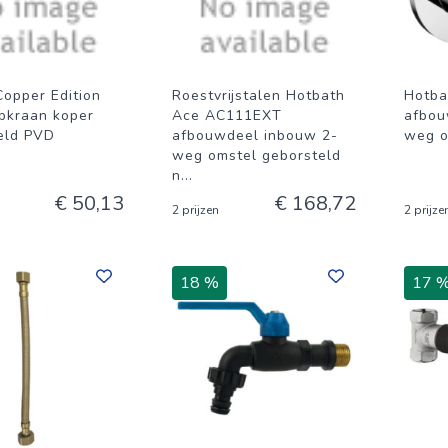
Copper Edition
Roestvrijstalen Hotbath
Hotba
pkraan koper
Ace AC111EXT
afbou
eld PVD
afbouwdeel inbouw 2-
weg o
weg omstel geborsteld
n
...
€ 50,13
€ 168,72
2 prijzen
2 prijze
18 %
17 