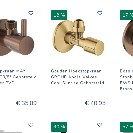
18 %
17 
opkraan MAY
Gouden Hoekstopkraan
Boss 
 G3/8" Geborsteld
GROHE Angle Valves
Stopk
er PVD
Cool Sunrise Geborsteld
BWS K
Brons
€ 35,09
€ 40,95
30 %
57 