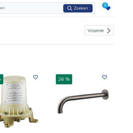
0
Zoeken
Volgende
%
26 %