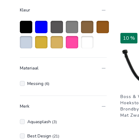
Kleur
Zwart
Blauw
Antraciet grijs
Grijs
Brons
Bruin
10 %
Roestvrijstaal
Goud
Goudkleurig
Roze
Wit
Materiaal
Messing
(6)
Boss & 
Hoekst
Merk
Brondby
Mat Zwa
Aquasplash
(3)
Best Design
(21)