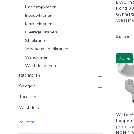
BWS Inb
Hoekstopkranen
Rond 30
Gunmeta
Inbouwkranen
Wessin
Keukenkranen
Overige Kranen
2 prijzen
Stopkranen
Vrijstaande badkranen
Wandkranen
20 %
Wastafelkranen
Radiatoren
Spiegels
Toiletten
Wastafels
Witte W
Koppeli
Meer
grote s
HOH 12