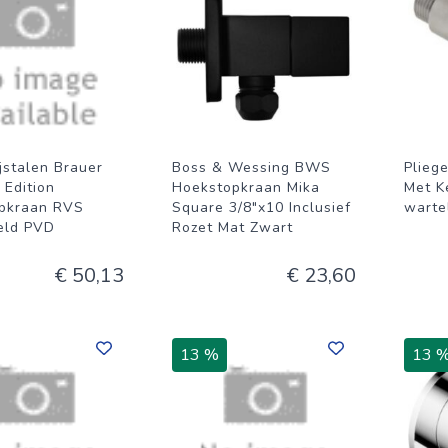
jstalen Brauer
Boss & Wessing BWS
Plieg
 Edition
Hoekstopkraan Mika
Met K
pkraan RVS
Square 3/8"x10 Inclusief
warte
eld PVD
Rozet Mat Zwart
€ 50,13
€ 23,60
13 %
13 