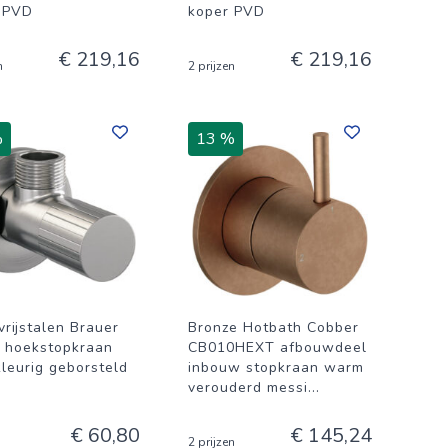
 PVD
koper PVD
€ 219,16
€ 219,16
n
2 prijzen
%
13 %
vrijstalen Brauer
Bronze Hotbath Cobber
e hoekstopkraan
CB010HEXT afbouwdeel
leurig geborsteld
inbouw stopkraan warm
verouderd messi
...
€ 60,80
€ 145,24
2 prijzen