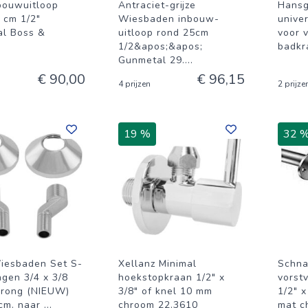
ouwuitloop
Antraciet-grijze
Hansg
 cm 1/2"
Wiesbaden inbouw-
unive
l Boss &
uitloop rond 25cm
voor v
g
1/2&apos;&apos;
badkr
Gunmetal 29.
...
€ 90,00
€ 96,15
4 prijzen
2 prijze
19 %
32 
iesbaden Set S-
Xellanz Minimal
Schnab
ngen 3/4 x 3/8
hoekstopkraan 1/2" x
vorst
prong (NIEUW)
3/8" of knel 10 mm
1/2" 
cm. naar
...
chroom 22.3610
mat c