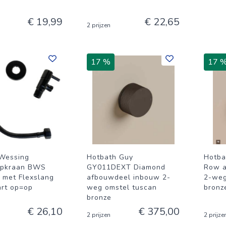
€ 19,99
€ 22,65
2 prijzen
17 %
17 
Wessing
Hotbath Guy
Hotba
opkraan BWS
GY011DEXT Diamond
Row a
 met Flexslang
afbouwdeel inbouw 2-
2-weg
rt op=op
weg omstel tuscan
bronz
bronze
€ 26,10
€ 375,00
2 prijzen
2 prijze