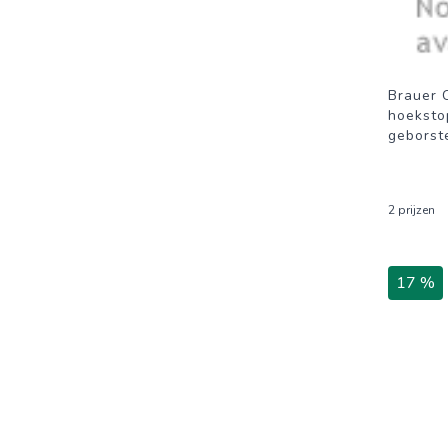
Brauer 
hoeksto
geborst
2 prijzen
17 %