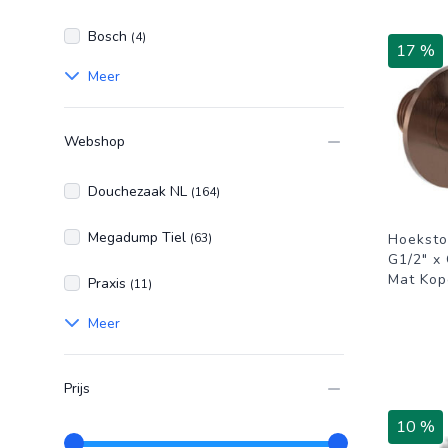
Bosch
(4)
17 %
Meer
Webshop
Douchezaak NL
(164)
Megadump Tiel
(63)
Hoekst
G1/2" x
Mat Kop
Praxis
(11)
Meer
Prijs
10 %