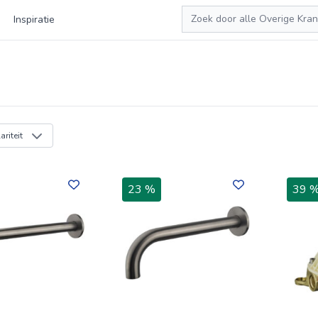
Zoeken
Inspiratie
riteit
23 %
39 