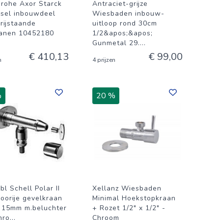
rohe Axor Starck
Antraciet-grijze
rsel inbouwdeel
Wiesbaden inbouw-
rijstaande
uitloop rond 30cm
anen 10452180
1/2&apos;&apos;
Gunmetal 29.
...
€ 410,13
€ 99,00
n
4 prijzen
%
20 %
l Schell Polar II
Xellanz Wiesbaden
voorije gevelkraan
Minimal Hoekstopkraan
x 15mm m.beluchter
+ Rozet 1/2" x 1/2" -
hro
...
Chroom