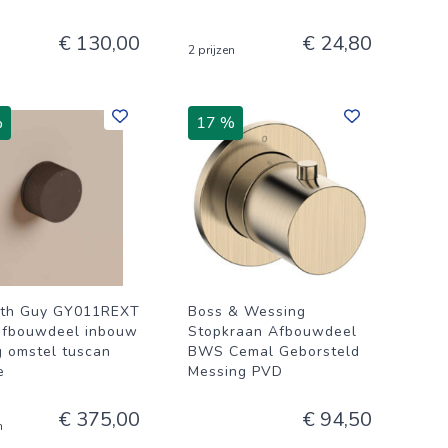
€ 130,00
€ 24,80
2 prijzen
%
17 %
th Guy GY011REXT
Boss & Wessing
fbouwdeel inbouw
Stopkraan Afbouwdeel
 omstel tuscan
BWS Cemal Geborsteld
e
Messing PVD
€ 375,00
€ 94,50
n