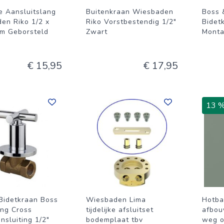
e Aansluitslang
Buitenkraan Wiesbaden
Boss 
en Riko 1/2 x
Riko Vorstbestendig 1/2"
Bidet
cm Geborsteld
Zwart
Monta
€ 15,95
€ 17,95
13 
 Bidetkraan Boss
Wiesbaden Lima
Hotba
ng Cross
tijdelijke afsluitset
afbou
nsluiting 1/2"
bodemplaat tbv
weg o