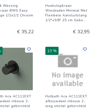
& Wessing
Hoekstopkraan
kraan BWS Easy
Wiesbaden Minimal Met
ge 1/2x1/2 Chroom
Flexibele Aansluitslang
1/2"x3/8" 25 cm Gebo
...
€ 35,22
€ 32,95
%
13 %
th Ace AC111EXT
Hotbath Ace AC111EXT
wdeel inbouw 2-
afbouwdeel inbouw 2-
mstel geborsteld
weg omstel geborsteld