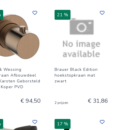
%
21 %
& Wessing
Brauer Black Edition
raan Afbouwdeel
hoekstopkraan mat
arsten Geborsteld
zwart
 Koper PVD
€ 94,50
€ 31,86
2 prijzen
%
17 %