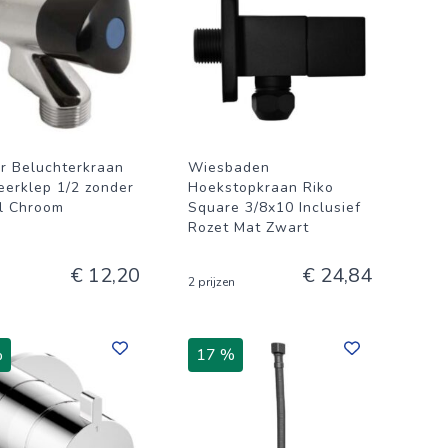
er Beluchterkraan
Wiesbaden
eerklep 1/2 zonder
Hoekstopkraan Riko
l Chroom
Square 3/8x10 Inclusief
Rozet Mat Zwart
€ 12,20
€ 24,84
2 prijzen
%
17 %