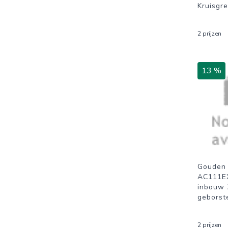
Kruisgr
2 prijzen
13 %
Gouden 
AC111E
inbouw 
geborst
2 prijzen