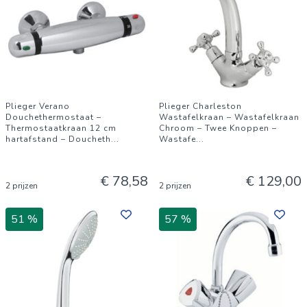
Plieger Verano
Plieger Charleston
Douchethermostaat –
Wastafelkraan – Wastafelkraan
Thermostaatkraan 12 cm
Chroom – Twee Knoppen –
hartafstand – Doucheth
...
Wastafe
...
€ 78,58
€ 129,00
2 prijzen
2 prijzen
51 %
57 %