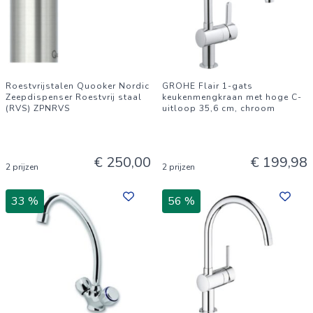
Roestvrijstalen Quooker Nordic
GROHE Flair 1-gats
Zeepdispenser Roestvrij staal
keukenmengkraan met hoge C-
(RVS) ZPNRVS
uitloop 35,6 cm, chroom
€ 250,00
€ 199,98
2 prijzen
2 prijzen
33 %
56 %