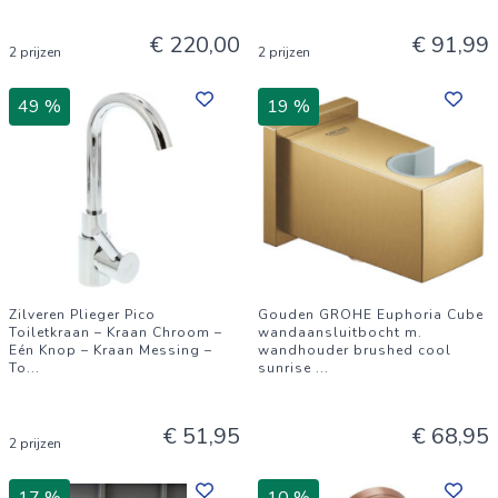
€ 220,00
€ 91,99
2 prijzen
2 prijzen
49 %
19 %
Zilveren Plieger Pico
Gouden GROHE Euphoria Cube
Toiletkraan – Kraan Chroom –
wandaansluitbocht m.
Eén Knop – Kraan Messing –
wandhouder brushed cool
To
...
sunrise
...
€ 51,95
€ 68,95
2 prijzen