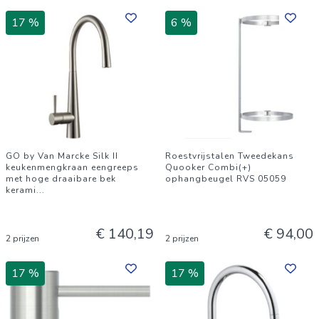
17 %
6 %
GO by Van Marcke Silk II
Roestvrijstalen Tweedekans
keukenmengkraan eengreeps
Quooker Combi(+)
met hoge draaibare bek
ophangbeugel RVS 05059
kerami
...
€ 140,19
€ 94,00
2 prijzen
2 prijzen
17 %
17 %