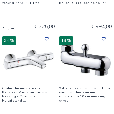
verleng 26230801 Tres
Boiler EQR (alleen de boiler)
€ 325,00
€ 994,00
2 prijzen
34 %
18 %
Grohe Thermostatische
Xellanz Basic opbouw uitloop
Badkraan Precision Trend -
voor douchekraan met
Messing - Chroom -
omstelknop 10 cm messing
Hartafstand
...
chroo
...