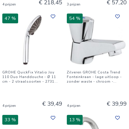
€ 218,45
€ 57,20
4 prijzen
3 prijzen
47 %
54 %
GROHE QuickFix Vitalio Joy
Zilveren GROHE Costa Trend
110 Duo Handdouche - Ø 11
Fonteinkraan - lage uitloop -
cm - 2 straalsoorten - 2731
...
zonder waste - chroom -
...
€ 39,49
€ 39,99
4 prijzen
4 prijzen
33 %
13 %