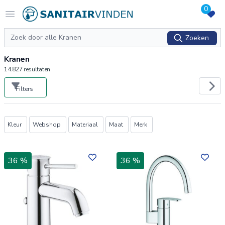
0
Logo sanitairvinden.nl
Open menu
Zoeken
Zoeken
Kranen
14.827
resultaten
Filters
Producten
Kleur
Webshop
Materiaal
Maat
Merk
36 %
36 %