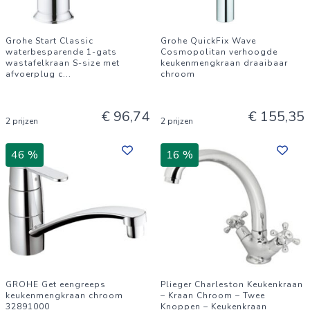
Grohe Start Classic
Grohe QuickFix Wave
waterbesparende 1-gats
Cosmopolitan verhoogde
wastafelkraan S-size met
keukenmengkraan draaibaar
afvoerplug c
...
chroom
€ 96,74
€ 155,35
2 prijzen
2 prijzen
46 %
16 %
GROHE Get eengreeps
Plieger Charleston Keukenkraan
keukenmengkraan chroom
– Kraan Chroom – Twee
32891000
Knoppen – Keukenkraan