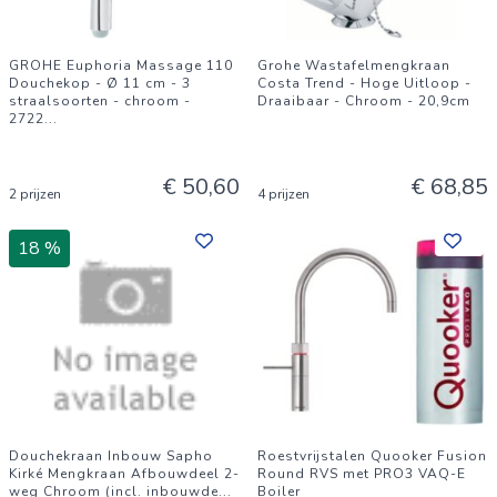
GROHE Euphoria Massage 110
Grohe Wastafelmengkraan
Douchekop - Ø 11 cm - 3
Costa Trend - Hoge Uitloop -
straalsoorten - chroom -
Draaibaar - Chroom - 20,9cm
2722
...
€ 50,60
€ 68,85
2 prijzen
4 prijzen
18 %
Douchekraan Inbouw Sapho
Roestvrijstalen Quooker Fusion
Kirké Mengkraan Afbouwdeel 2-
Round RVS met PRO3 VAQ-E
weg Chroom (incl. inbouwde
...
Boiler