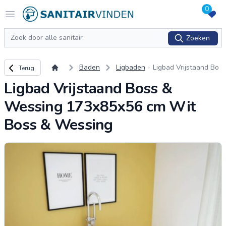
0
Logo sanitairvinden.nl
Open menu
Zoeken
Zoeken
Terug naar overzicht
Baden
Ligbaden
Ligbad Vrijstaand Bo
Terug
ss & Wessing 173x8
Ligbad Vrijstaand Boss &
5x56 cm Wit Boss &
Wessing
Wessing 173x85x56 cm Wit
Boss & Wessing