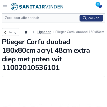
0
Logo sanitairvinden.nl
Open menu
Zoeken
Zoeken
Terug naar overzicht
Ligbaden
Plieger Corfu duobad 180x80cm
Terug
acryl 48cm extra diep met poten
Plieger Corfu duobad
wit 11002010536101
180x80cm acryl 48cm extra
diep met poten wit
11002010536101