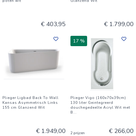
poten wit
Glanzend Wit
€ 403,95
€ 1.799,00
17 %
Plieger Ligbad Back To Wall
Plieger Vigo (160x70x39cm)
Kansas Asymmetrisch Links
130 liter Geintegreerd
155 cm Glanzend Wit
douchegedeelte Acryl Wit met
B
...
€ 1.949,00
€ 266,00
2 prijzen