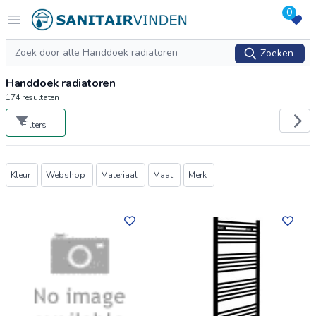
0
Logo sanitairvinden.nl
Open menu
Zoeken
Zoeken
Handdoek radiatoren
174
resultaten
Filters
Producten
Kleur
Webshop
Materiaal
Maat
Merk