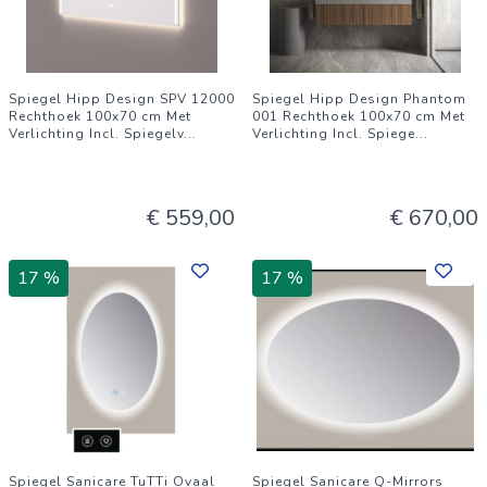
Spiegel Hipp Design SPV 12000
Spiegel Hipp Design Phantom
Rechthoek 100x70 cm Met
001 Rechthoek 100x70 cm Met
Verlichting Incl. Spiegelv
...
Verlichting Incl. Spiege
...
€ 559,00
€ 670,00
17 %
17 %
Spiegel Sanicare TuTTi Ovaal
Spiegel Sanicare Q-Mirrors