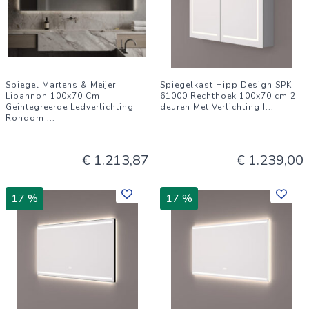
Spiegel Martens & Meijer
Spiegelkast Hipp Design SPK
Libannon 100x70 Cm
61000 Rechthoek 100x70 cm 2
Geintegreerde Ledverlichting
deuren Met Verlichting I
...
Rondom
...
€ 1.213,87
€ 1.239,00
17 %
17 %