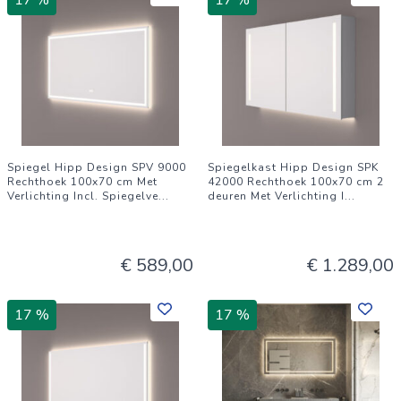
17 %
17 %
Spiegel Hipp Design SPV 9000
Spiegelkast Hipp Design SPK
Rechthoek 100x70 cm Met
42000 Rechthoek 100x70 cm 2
Verlichting Incl. Spiegelve
...
deuren Met Verlichting I
...
€ 589,00
€ 1.289,00
17 %
17 %