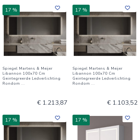
17 %
17 %
Spiegel Martens & Meijer
Spiegel Martens & Meijer
Libannon 100x70 Cm
Libannon 100x70 Cm
Geintegreerde Ledverlichting
Geintegreerde Ledverlichting
Rondom
...
Rondom
...
€ 1.213,87
€ 1.103,52
17 %
17 %