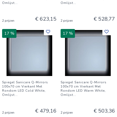
Omlijst
...
Omlijst
...
€ 623,15
€ 528,77
2 prijzen
2 prijzen
17 %
17 %
Spiegel Sanicare Q-Mirrors
Spiegel Sanicare Q-Mirrors
100x70 cm Vierkant Met
100x70 cm Vierkant Met
Rondom LED Cold White,
Rondom LED Warm White,
Omlijst
...
Omlijst
...
€ 479,16
€ 503,36
2 prijzen
2 prijzen