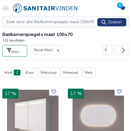
0
Logo sanitairvinden.nl
Open menu
Zoeken
Zoeken
Badkamerspiegels maat 100x70
112
resultaten
Reset filters
Filters
Producten
Maat
2
Kleur
Webshop
Materiaal
Merk
17 %
17 %