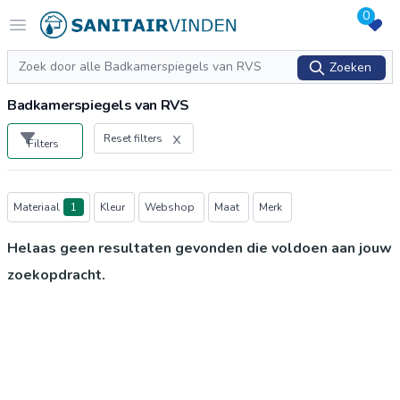
0
Logo sanitairvinden.nl
Open menu
Zoeken
Zoeken
Badkamerspiegels van RVS
Reset filters
Filters
Producten
Materiaal
1
Kleur
Webshop
Maat
Merk
Helaas geen resultaten gevonden die voldoen aan jouw
zoekopdracht.