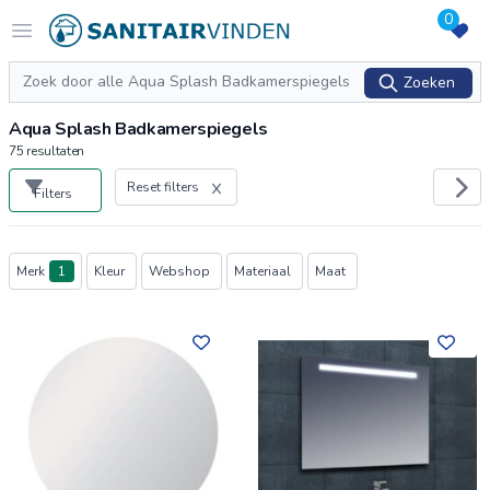
0
Logo sanitairvinden.nl
Open menu
Zoeken
Zoeken
Aqua Splash Badkamerspiegels
75
resultaten
Reset filters
Filters
Producten
Merk
1
Kleur
Webshop
Materiaal
Maat