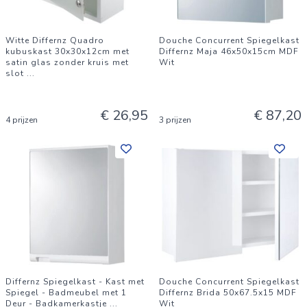
Witte Differnz Quadro
Douche Concurrent Spiegelkast
kubuskast 30x30x12cm met
Differnz Maja 46x50x15cm MDF
satin glas zonder kruis met
Wit
slot
...
€ 26,95
€ 87,20
4 prijzen
3 prijzen
Differnz Spiegelkast - Kast met
Douche Concurrent Spiegelkast
Spiegel - Badmeubel met 1
Differnz Brida 50x67.5x15 MDF
Deur - Badkamerkastje
...
Wit