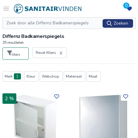
0
Logo sanitairvinden.nl
Open menu
Zoeken
Zoeken
Differnz Badkamerspiegels
35
resultaten
Reset filters
Filters
Producten
Merk
1
Kleur
Webshop
Materiaal
Maat
2 %