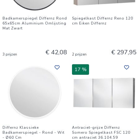
Badkamerspiegel Differnz Rond
Spiegelkast Differnz Reno 120
65x65cm Aluminium Omlijsting
cm Eiken Differnz
Mat Zwart
€ 42,08
€ 297,95
3 prijzen
2 prijzen
17 %
Differnz Klassieke
Antraciet-grijze Differnz
Badkamerspiegel - Rond - Wit
Somero Spiegelkast FSC 120
- Ø60 Cm
cm antraciet 36.104.59