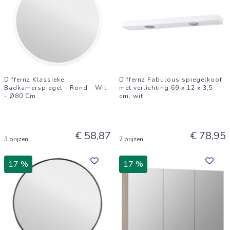
Differnz Klassieke
Differnz Fabulous spiegelkoof
Badkamerspiegel - Rond - Wit
met verlichting 69 x 12 x 3,5
- Ø80 Cm
cm, wit
€ 58,87
€ 78,95
3 prijzen
2 prijzen
17 %
17 %