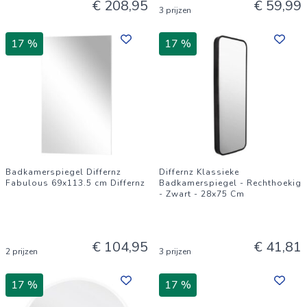
€ 208,95
€ 59,99
3 prijzen
17 %
17 %
Badkamerspiegel Differnz
Differnz Klassieke
Fabulous 69x113.5 cm Differnz
Badkamerspiegel - Rechthoekig
- Zwart - 28x75 Cm
€ 104,95
€ 41,81
2 prijzen
3 prijzen
17 %
17 %