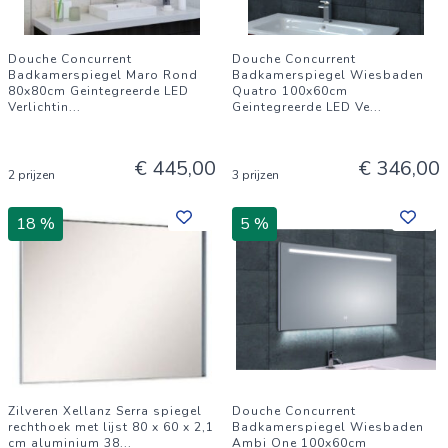
Douche Concurrent
Douche Concurrent
Badkamerspiegel Maro Rond
Badkamerspiegel Wiesbaden
80x80cm Geintegreerde LED
Quatro 100x60cm
Verlichtin
...
Geintegreerde LED Ve
...
€ 445,00
€ 346,00
2 prijzen
3 prijzen
18 %
5 %
Zilveren Xellanz Serra spiegel
Douche Concurrent
rechthoek met lijst 80 x 60 x 2,1
Badkamerspiegel Wiesbaden
cm aluminium 38
...
Ambi One 100x60cm