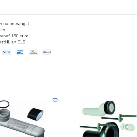
n na ontvangst
gen
vanaf 150 euro
ostNL en GLS