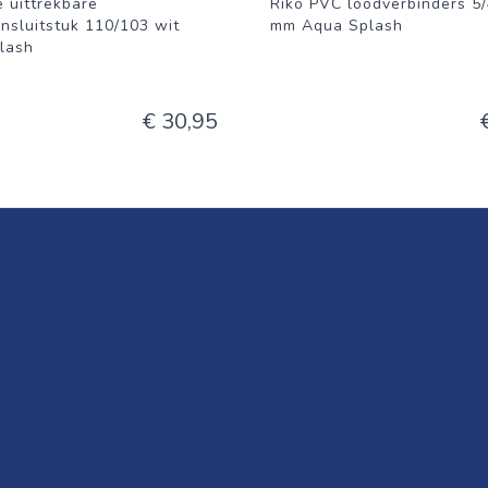
e uittrekbare
Riko PVC loodverbinders 5
nsluitstuk 110/103 wit
mm Aqua Splash
lash
€ 30,95