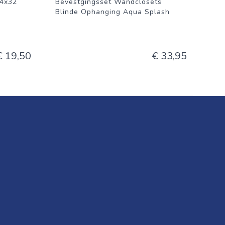
/4x32
Bevestgingsset Wandclosets
Blinde Ophanging Aqua Splash
€ 19,50
€ 33,95