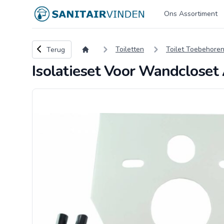
Logo sanitairvinden.nl
Ons Assortiment
Terug naar overzicht
Toiletten
Toilet Toebehore
Terug
Isolatieset Voor Wandcloset