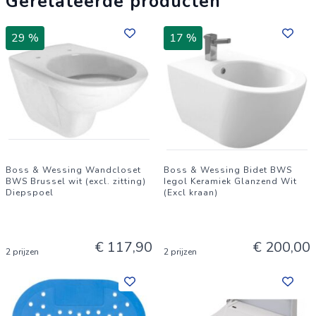
Gerelateerde producten
29 %
17 %
Boss & Wessing Wandcloset
Boss & Wessing Bidet BWS
BWS Brussel wit (excl. zitting)
Iegol Keramiek Glanzend Wit
Diepspoel
(Excl kraan)
€ 117,90
€ 200,00
2 prijzen
2 prijzen