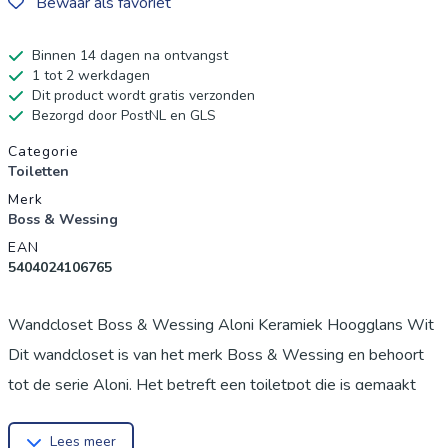
Bewaar als favoriet
Binnen 14 dagen na ontvangst
1 tot 2 werkdagen
Dit product wordt gratis verzonden
Bezorgd door PostNL en GLS
Productgegevens
Categorie
Toiletten
Merk
Boss & Wessing
EAN
5404024106765
Wandcloset Boss & Wessing Aloni Keramiek Hoogglans Wit
Dit wandcloset is van het merk Boss & Wessing en behoort
tot de serie Aloni. Het betreft een toiletpot die is gemaakt
van keramiek en een afwerking heeft in een glanzend witte
Lees meer
kleur. Het Aloni wandcloset heeft een breedte van 36 cm,