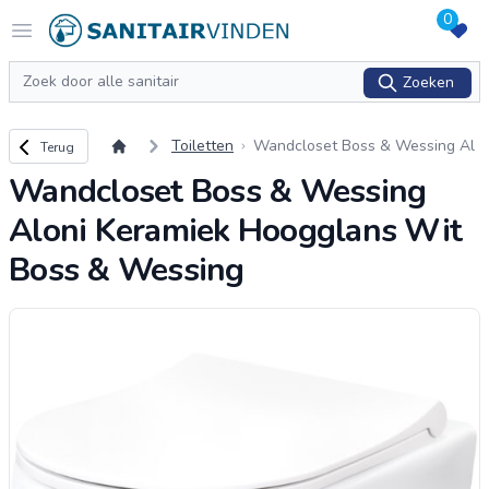
0
Logo sanitairvinden.nl
Open menu
Zoeken
Zoeken
Terug naar overzicht
Toiletten
Wandcloset Boss & Wessing Al
Terug
oni Keramiek Hoogglans Wit Bo
Wandcloset Boss & Wessing
ss & Wessing
Aloni Keramiek Hoogglans Wit
Boss & Wessing