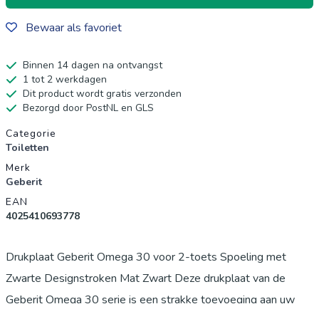
Bewaar als favoriet
Binnen 14 dagen na ontvangst
1 tot 2 werkdagen
Dit product wordt gratis verzonden
Bezorgd door PostNL en GLS
Productgegevens
Categorie
Toiletten
Merk
Geberit
EAN
4025410693778
Drukplaat Geberit Omega 30 voor 2-toets Spoeling met
Zwarte Designstroken Mat Zwart Deze drukplaat van de
Geberit Omega 30 serie is een strakke toevoeging aan uw