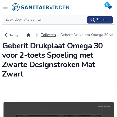
0
Logo sanitairvinden.nl
Open menu
Zoeken
Zoeken
Terug naar overzicht
Toiletten
Geberit Drukplaat Omega 30 vo
Terug
or 2-toets Spoeling met Zwarte
Geberit Drukplaat Omega 30
Designstroken Mat Zwart
voor 2-toets Spoeling met
Zwarte Designstroken Mat
Zwart