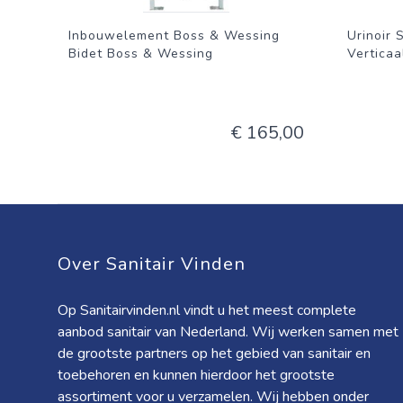
Inbouwelement Boss & Wessing
Urinoir 
Bidet Boss & Wessing
Vertica
€ 165,00
Over Sanitair Vinden
Op Sanitairvinden.nl vindt u het meest complete
aanbod sanitair van Nederland. Wij werken samen met
de grootste partners op het gebied van sanitair en
toebehoren en kunnen hierdoor het grootste
assortiment voor u verzamelen. Wij hebben onder