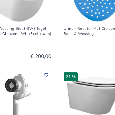
Wessing Bidet BWS Iegol
Urinoir Rooster Met Citroe
 Glanzend Wit (Excl kraan)
Boss & Wessing
€ 200,00
21 %