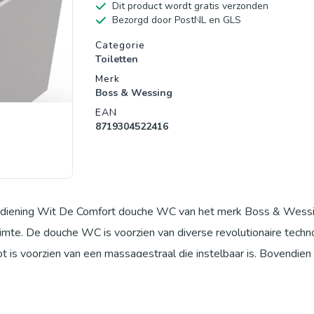
Dit product wordt gratis verzonden
Bezorgd door PostNL en GLS
Productgegevens
Categorie
Toiletten
Merk
Boss & Wessing
EAN
8719304522416
iening Wit De Comfort douche WC van het merk Boss & Wessi
imte. De douche WC is voorzien van diverse revolutionaire techn
ot is voorzien van een massagestraal die instelbaar is. Bovendien 
rdt geactiveerd na de spoeling. Tevens is dit wandcloset voorz
en. U bedient de Comfort douche WC eenvoudig met behulp van 