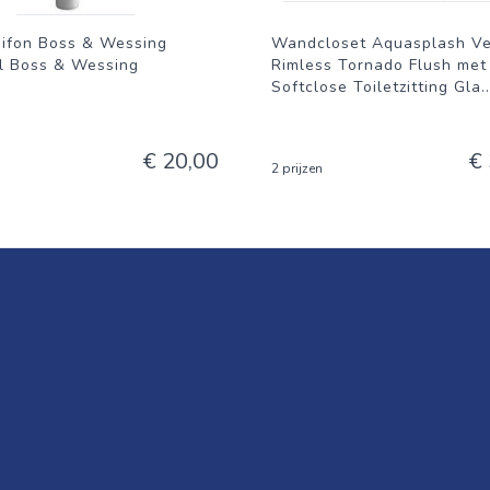
Sifon Boss & Wessing
Wandcloset Aquasplash V
al Boss & Wessing
Rimless Tornado Flush met
Softclose Toiletzitting Gla
..
€ 20,00
€
2 prijzen