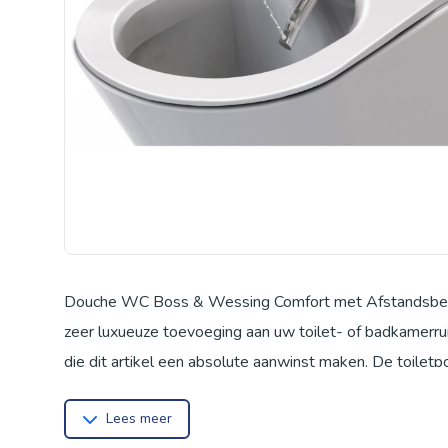
Douche WC Boss & Wessing Comfort met Afstandsbed
zeer luxueuze toevoeging aan uw toilet- of badkamerru
die dit artikel een absolute aanwinst maken. De toiletp
Comfort douche WC voorzien van een warmteföhn die wo
Lees meer
geurafzuiging waardoor nare luchtjes voorkomen word