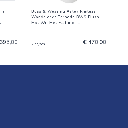
era
Boss & Wessing Astev Rimless
Wandcloset Tornado BWS Flush
.
Mat Wit Met Flatline T
...
 395,00
€ 470,00
2 prijzen