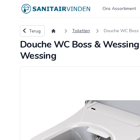
Logo sanitairvinden.nl
Ons Assortiment
Terug naar overzicht
Toiletten
Douche WC Boss &
Terug
Douche WC Boss & Wessing 
Wessing