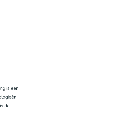
ng is een
ologieën
is de
ien van
de