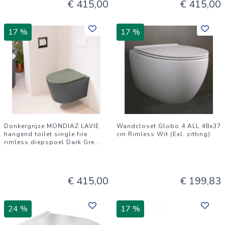
€ 415,00
€ 415,00
17 %
17 %
Donkergrijze MONDIAZ LAVIE
Wandcloset Globo 4 ALL 48x37
hangend toilet single fire
cm Rimless Wit (Exl. zitting)
rimless diepspoel Dark Gre
...
€ 415,00
€ 199,83
24 %
17 %