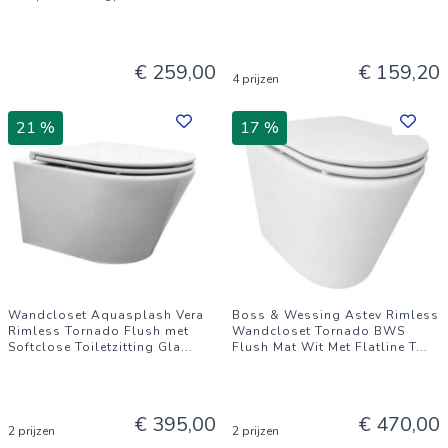
€ 259,00
€ 159,20
4 prijzen
21 %
17 %
Wandcloset Aquasplash Vera
Boss & Wessing Astev Rimless
Rimless Tornado Flush met
Wandcloset Tornado BWS
Softclose Toiletzitting Gla
...
Flush Mat Wit Met Flatline T
...
€ 395,00
€ 470,00
2 prijzen
2 prijzen