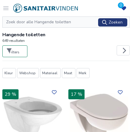
0
Logo sanitairvinden.nl
Open menu
Zoeken
Zoeken
Hangende toiletten
649
resultaten
Filters
Producten
Kleur
Webshop
Materiaal
Maat
Merk
29 %
17 %