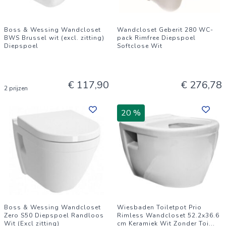
Boss & Wessing Wandcloset
Wandcloset Geberit 280 WC-
BWS Brussel wit (excl. zitting)
pack Rimfree Diepspoel
Diepspoel
Softclose Wit
€ 117,90
€ 276,78
2 prijzen
20 %
Boss & Wessing Wandcloset
Wiesbaden Toiletpot Prio
Zero S50 Diepspoel Randloos
Rimless Wandcloset 52.2x36.6
Wit (Excl zitting)
cm Keramiek Wit Zonder Toi
...