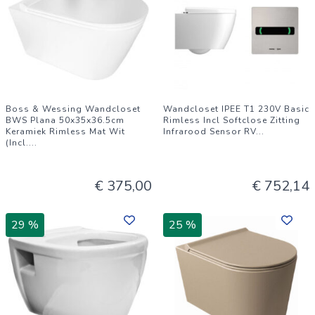
Boss & Wessing Wandcloset
Wandcloset IPEE T1 230V Basic
BWS Plana 50x35x36.5cm
Rimless Incl Softclose Zitting
Keramiek Rimless Mat Wit
Infrarood Sensor RV
...
(Incl.
...
€ 375,00
€ 752,14
29 %
25 %