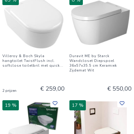
63 %
8 %
Villeroy & Boch Skyla
Duravit ME by Starck
hangtoilet TwistFlush incl.
Wandcloset Diepspoel
softclose toiletbril met quick
...
36x57x35.5 cm Keramiek
Zijdemat Wit
€ 259,00
€ 550,00
2 prijzen
19 %
17 %