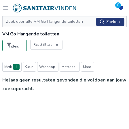
0
Logo sanitairvinden.nl
Open menu
Zoeken
Zoeken
VM Go Hangende toiletten
Reset filters
Filters
Producten
Merk
1
Kleur
Webshop
Materiaal
Maat
Helaas geen resultaten gevonden die voldoen aan jouw
zoekopdracht.