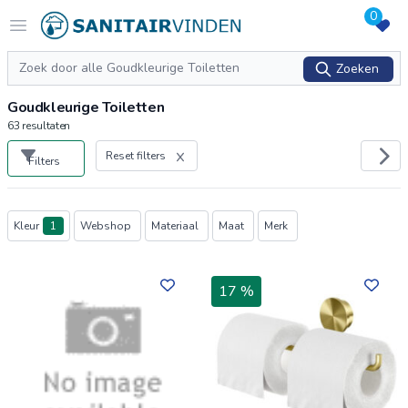
0
Logo sanitairvinden.nl
Open menu
Zoeken
Zoeken
Goudkleurige Toiletten
63
resultaten
Reset filters
Filters
Producten
Kleur
1
Webshop
Materiaal
Maat
Merk
17 %