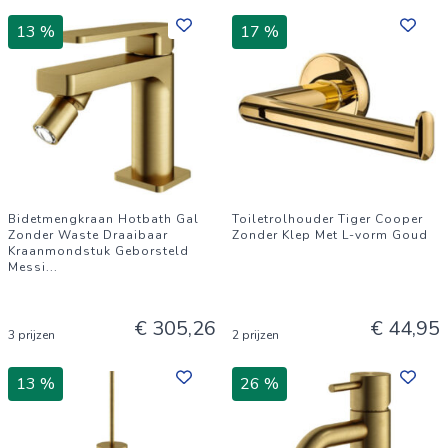
13 %
17 %
Bidetmengkraan Hotbath Gal
Toiletrolhouder Tiger Cooper
Zonder Waste Draaibaar
Zonder Klep Met L-vorm Goud
Kraanmondstuk Geborsteld
Messi
...
€ 305,26
€ 44,95
3 prijzen
2 prijzen
13 %
26 %