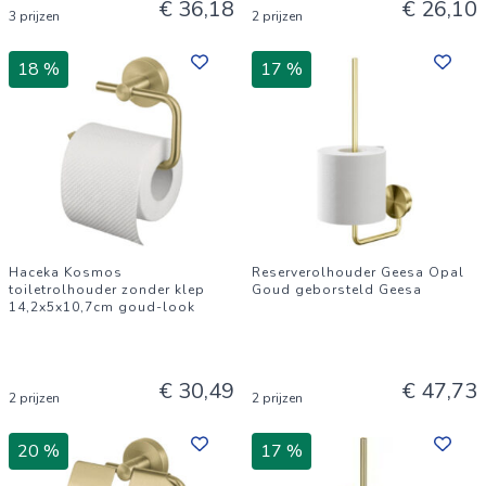
€ 36,18
€ 26,10
3 prijzen
2 prijzen
18 %
17 %
Haceka Kosmos
Reserverolhouder Geesa Opal
toiletrolhouder zonder klep
Goud geborsteld Geesa
14,2x5x10,7cm goud-look
€ 30,49
€ 47,73
2 prijzen
2 prijzen
20 %
17 %