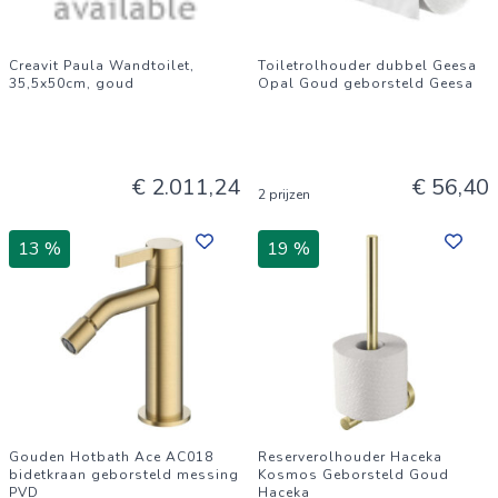
Creavit Paula Wandtoilet,
Toiletrolhouder dubbel Geesa
35,5x50cm, goud
Opal Goud geborsteld Geesa
€ 2.011,24
€ 56,40
2 prijzen
13 %
19 %
Gouden Hotbath Ace AC018
Reserverolhouder Haceka
bidetkraan geborsteld messing
Kosmos Geborsteld Goud
PVD
Haceka