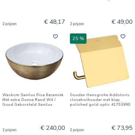
€ 48,17
€ 49,00
2 prijzen
2 prijzen
25 %
Waskom Sanilux Pisa Keramiek
Gouden Hansgrohe Addstoris
Met extra Dunne Rand Wit /
closetrolhouder met klep
Goud Geborsteld Sanilux
polished gold optic 41753990
€ 240,00
€ 73,95
2 prijzen
2 prijzen