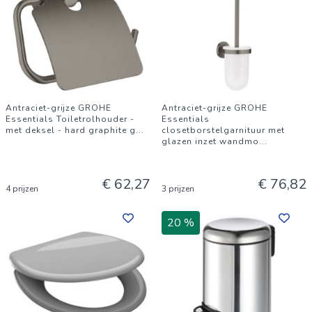
Antraciet-grijze GROHE
Antraciet-grijze GROHE
Essentials Toiletrolhouder -
Essentials
met deksel - hard graphite g
...
closetborstelgarnituur met
glazen inzet wandmo
...
€ 62,27
€ 76,82
4 prijzen
3 prijzen
20 %