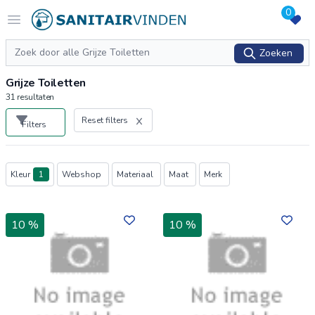
0
Logo sanitairvinden.nl
Open menu
Zoeken
Zoeken
Grijze Toiletten
31
resultaten
Reset filters
Filters
Producten
Kleur
1
Webshop
Materiaal
Maat
Merk
10 %
10 %