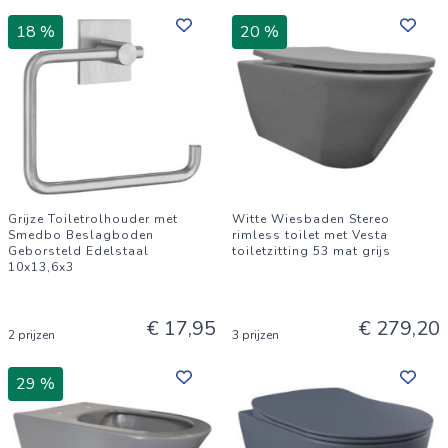
18 %
20 %
Grijze Toiletrolhouder met
Witte Wiesbaden Stereo
Smedbo Beslagboden
rimless toilet met Vesta
Geborsteld Edelstaal
toiletzitting 53 mat grijs
10x13,6x3
€ 17,95
€ 279,20
2 prijzen
3 prijzen
29 %