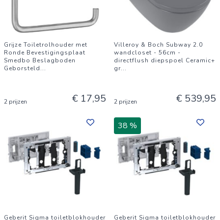
Grijze Toiletrolhouder met
Villeroy & Boch Subway 2.0
Ronde Bevestigingsplaat
wandcloset - 56cm -
Smedbo Beslagboden
directflush diepspoel Ceramic+
Geborsteld
...
gr
...
€ 17,95
€ 539,95
2 prijzen
2 prijzen
38 %
Geberit Sigma toiletblokhouder
Geberit Sigma toiletblokhouder