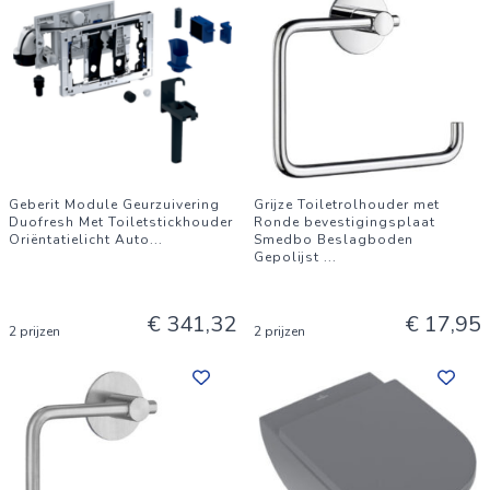
Geberit Module Geurzuivering
Grijze Toiletrolhouder met
Duofresh Met Toiletstickhouder
Ronde bevestigingsplaat
Oriëntatielicht Auto
...
Smedbo Beslagboden
Gepolijst
...
€ 341,32
€ 17,95
2 prijzen
2 prijzen