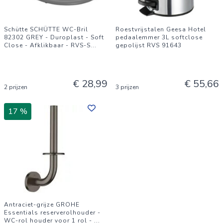
Schütte SCHÜTTE WC-Bril
Roestvrijstalen Geesa Hotel
82302 GREY - Duroplast - Soft
pedaalemmer 3L softclose
Close - Afklikbaar - RVS-S
...
gepolijst RVS 91643
€ 28,99
€ 55,66
2 prijzen
3 prijzen
17 %
Antraciet-grijze GROHE
Essentials reserverolhouder -
WC-rol houder voor 1 rol -
...