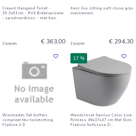
Creavit Hangend Toilet -
Xenz Gio zitting soft close grijs
35.3x51cm - RVS Bidetsproeier
mat/cement
- spoelrandloos - mat bas
...
€ 363,00
€ 294,30
2 prijzen
2 prijzen
17 %
Wiesbaden Set buffers
Wandcloset Sanilux Color Line
compleet tbv toiletzitting
Rimless 49x37x37 cm Met Slim
Flatline 2.0
Flatline Softclose Zi
...