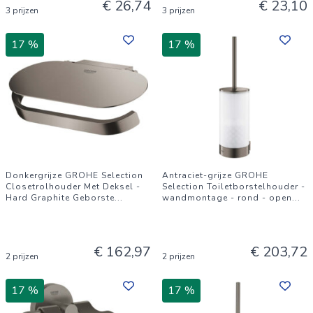
€ 26,74
€ 23,10
3 prijzen
3 prijzen
17 %
17 %
Donkergrijze GROHE Selection
Antraciet-grijze GROHE
Closetrolhouder Met Deksel -
Selection Toiletborstelhouder -
Hard Graphite Geborste
...
wandmontage - rond - open
...
€ 162,97
€ 203,72
2 prijzen
2 prijzen
17 %
17 %