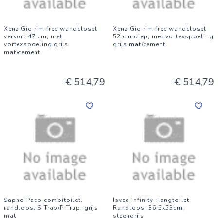
Xenz Gio rim free wandcloset
Xenz Gio rim free wandcloset
verkort 47 cm, met
52 cm diep, met vortexspoeling
vortexspoeling grijs
grijs mat/cement
mat/cement
€ 514,79
€ 514,79
Sapho Paco combitoilet,
Isvea Infinity Hangtoilet,
randloos, S-Trap/P-Trap, grijs
Randloos, 36,5x53cm,
mat
steengrijs