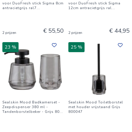
voor DuoFresh stick Sigma 8cm
voor DuoFresh stick Sigma
antracietgrijs ral7
...
12cm antracietgrijs ral
...
€ 55,50
€ 44,95
2 prijzen
2 prijzen
23 %
25 %
Sealskin Mood Badkamerset -
Sealskin Mood Toiletborstel
Zeepdispenser 380 ml -
met houder vrijstaand Grijs
Tandenborstelbeker - Grijs 80
...
800047